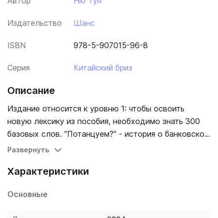
Автор
Ню Тун
Издательство
Шанс
ISBN
978-5-907015-96-8
Серия
Китайский бриз
Описание
Издание относится к уровню 1: чтобы освоить
новую лексику из пособия, необходимо знать 300
базовых слов. "Потанцуем?" - история о банковском
служащем, которого заподозрили в краже огромной
Развернуть
суммы. Он скрывается и хочет не только доказать
Характеристики
свою невиновность, но и вновь встретиться с
прекрасной девушкой, которая появилась в его
Основные
жизни незадолго до происшествия. Один из лучших
способов прокачки навыков чтения - это чтение