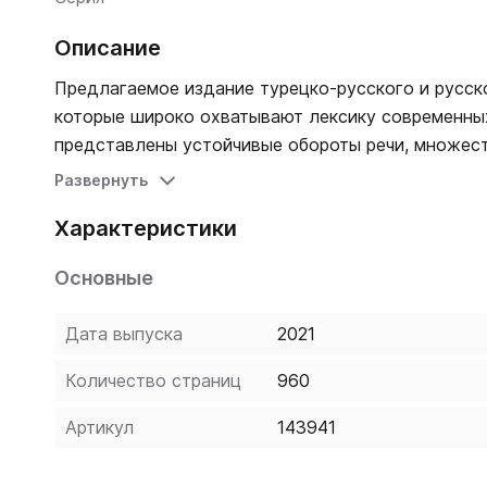
Описание
Предлагаемое издание турецко-русского и русск
которые широко охватывают лексику современных 
представлены устойчивые обороты речи, множест
учащихся, специалистов и всех заинтересованных 
Развернуть
Торгашова А. С.
Характеристики
Основные
Дата выпуска
2021
Количество страниц
960
Артикул
143941