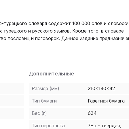
о-турецкого словаря содержит 100 000 слов и словосоч
турецкого и русского языков. Кроме того, в словаре
во пословиц и поговорок. Данное издание предназначе
в изучении турецкого языка. Составители: Богочанская Н
Дополнительные
Размер (мм)
210x140x42
Тип бумаги
Газетная бумага
Вес (г)
634
Тип переплёта
7Бц - твердая,