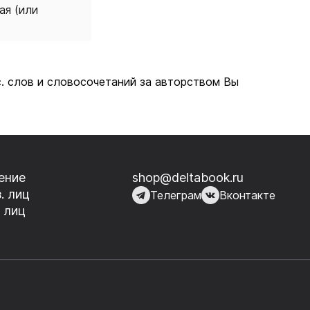
ая (или
с. слов и словосочетаний за авторством Вы
ение
shop@deltabook.ru
. лиц
Телеграм
Вконтакте
 лиц