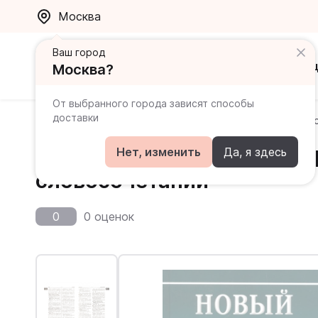
Москва
Ваш город
Каталог
Ак
Москва?
От выбранного города зависят способы
доставки
Главная
Каталог
Турецкий
Новый турецко-русс
Новый турецко-русский и 
Нет, изменить
Да, я здесь
словосочетаний
0
0 оценок