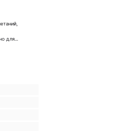
етаний,
но для
. Н.,