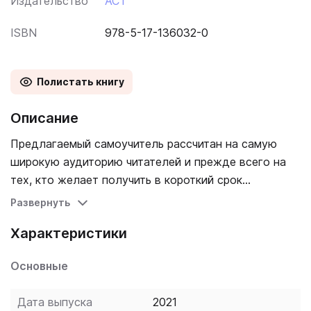
Издательство
АСТ
ISBN
978-5-17-136032-0
Полистать книгу
Описание
Предлагаемый самоучитель рассчитан на самую
широкую аудиторию читателей и прежде всего на
тех, кто желает получить в короткий срок
качественные базовые знания испанской грамматики
Развернуть
и навыки устной и письменной речи. Курс состоит из
Характеристики
12 уроков, содержащих материалы на самые нужные
в повседневном общении темы, а также раздела с
Основные
домашним чтением, необходимым для пополнения
словарного запаса на первом этапе обучения. В
Дата выпуска
2021
конце книги помещены ключи к упражнениям для