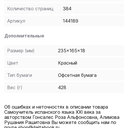
проверки при самостоятельной работе. Самоучитель
Количество страниц
384
сопровождается аудиоприложением, содержащим
материалы, начитанные носителями испанского
Артикул
144189
языка.
Дополнительные
Размер (мм)
235x165x18
Цвет
Красный
Тип бумаги
Офсетная бумага
Вес (г)
428
Об ошибках и неточностях в описании товара
Самоучитель испанского языка XXI века за
авторством Гонсалес Роза Альфонсовна, Алимова
Рушания Рашитовна Вы можете сообщить нам по
почте shop@deltabook.ru