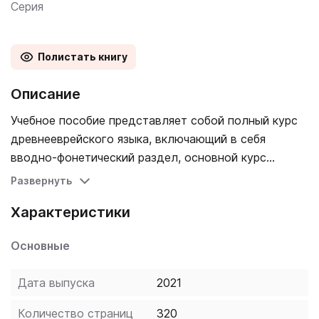
Серия
Полистать книгу
Описание
Учебное пособие представляет собой полный курс
древнееврейского языка, включающий в себя
вводно-фонетический раздел, основной курс
грамматики и синтаксиса, хрестоматию и
Развернуть
справочные материалы. Автор учебника - священник
Характеристики
Александр Зиновкин, кандидат богословия,
преподаватель древнееврейского языка и секретарь
Основные
Ученого совета СПбДА. Учебник предназначен как
для учащихся духовных семинарий и академий (в
Дата выпуска
2021
рамках учебного курса или при самостоятельном
обучении), так и для всех желающих изучать
Количество страниц
320