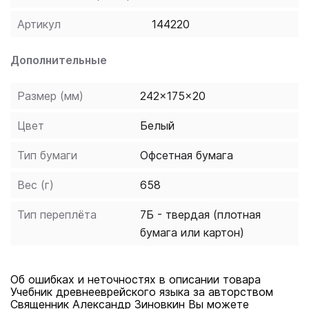
древнееврейский язык и читать библейские тексты
на языке оригинала. Целью автора было
Артикул
144220
преподнести материал систематично, компактно и в
то же время на доступном читателю языке, без
Дополнительные
использования сложной науной терминологии.
Отличительной чертой книги является то, что уже с
Размер (мм)
242x175x20
первых уроков учащимся предлагаются
Цвет
Белый
оригинальные тексты Ветхого Завета. Настоящее
издание выходит под редакцией кандидата
Тип бумаги
Офсетная бумага
исторческих наук и доцента кафедры библеистики
СПбГУ К. А. Битнера. По сравнению с первым
Вес (г)
658
изданием текст учебника был существенно
Тип переплёта
7Б - твердая (плотная
переработан и исправлен.
бумага или картон)
Об ошибках и неточностях в описании товара
Учебник древнееврейского языка за авторством
Священник Александр Зиновкин Вы можете