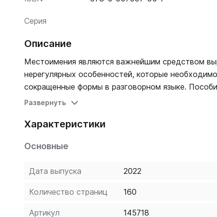
Серия
Описание
Местоимения являются важнейшим средством вы
нерегулярных особенностей, которые необходимо
сокращенные формы в разговорном языке. Пособие
дополнено перечнем финских слов, которые суще
Развернуть
разговорного финского. Материал изложен в про
Характеристики
русского языка и модульный метод изучения. Пос
финский язык на начальном, базовом или среднем
Основные
из этапов изучения финского языка.
Дата выпуска
2022
Количество страниц
160
Артикул
145718