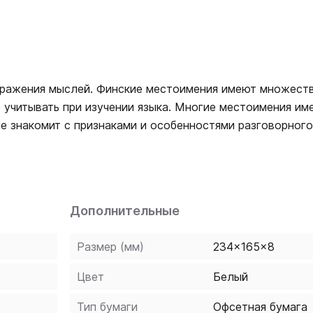
ражения мыслей. Финские местоимения имеют множест
 учитывать при изучении языка. Многие местоимения им
 знакомит с признаками и особенностями разговорного
ствуют только во множественном числе, и кратким сло
стой доступной форме, ориентирован на сравнение с гр
обие предназначено для русскоязычного читателя, изуч
 уровне, а также полезно для дополнительного чтения 
Дополнительные
Размер (мм)
234x165x8
Цвет
Белый
Тип бумаги
Офсетная бумага