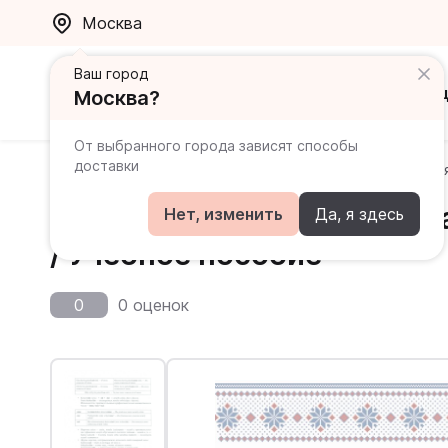
Москва
Ваш город
Каталог
Ак
Москва?
От выбранного города зависят способы
доставки
Главная
Каталог
Финский
Финские местоимения 
Финские местоимения и ра
Нет, изменить
Да, я здесь
/ Учебное пособие
0
0 оценок