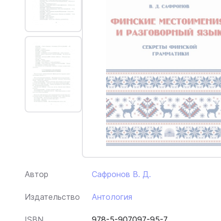
Автор
Сафронов В. Д.
Издательство
Антология
ISBN
978-5-907097-95-7