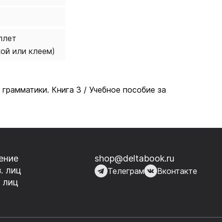
плет
кой или клеем)
грамматики. Книга 3 / Учебное пособие за
ение
shop@deltabook.ru
. лиц
Телеграм
Вконтакте
 лиц