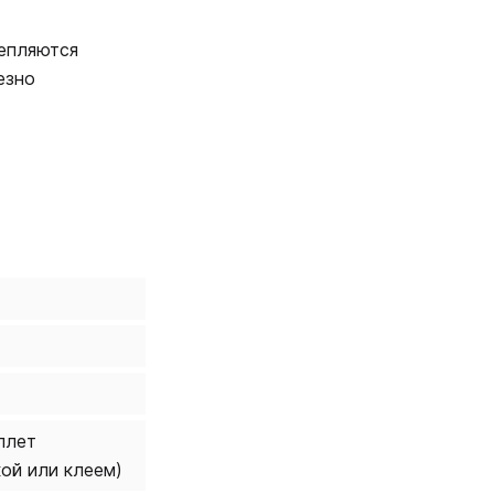
репляются
езно
плет
кой или клеем)