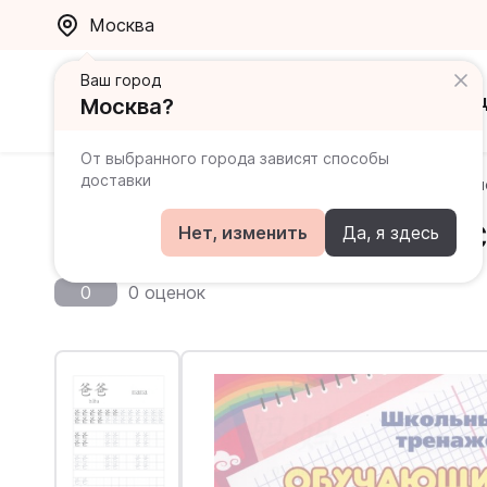
Москва
Ваш город
Каталог
Ак
Москва?
От выбранного города зависят способы
доставки
Главная
Каталог
Прописи
Китайский язык. 7-9 
Китайский язык. 7-9 лет.
Нет, изменить
Да, я здесь
0
0 оценок