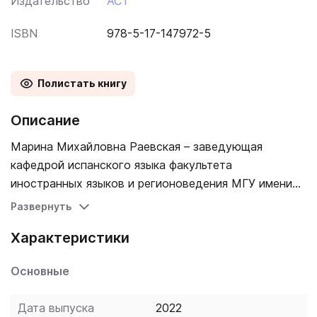
Издательство
АСТ
ISBN
978-5-17-147972-5
Полистать книгу
Описание
Марина Михайловна Раевская – заведующая
кафедрой испанского языка факультета
иностранных языков и регионоведения МГУ имени
М. В. Ломоносова, опытный преподаватель
Развернуть
испанского языка. Анна Ивановна Ковригина –
Характеристики
старший преподаватель кафедры испанского языка
факультета иностранных языков и регионоведения
Основные
МГУ имени М. В. Ломоносова. Благодаря авторской
методике изучить испанский язык можно не только
Дата выпуска
2022
быстро, но и качественно. «Самый лучший