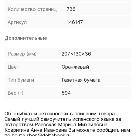
самоучитель испанского языка» содержит: •
Количество страниц
736
подробный разбор базового грамматического и
словообразовательного материала; • тексты о
Артикул
146147
культуре Испании и диалоги на актуальные темы; •
проработанную систему заданий, которая позволит
Дополнительные
развить навыки разговорной речи; • упражнения для
успешного закрепления грамматического материала;
Размер (мм)
207x130x36
• ключи для самопроверки. Пособие подходит
Цвет
Оранжевый
подходит всем, кто изучает испанский язык в вузе,
на курсах или самостоятельно с нуля, а также тем,
Тип бумаги
Газетная бумага
кто хотел бы восстановить свои знания.
Вес (г)
594
Об ошибках и неточностях в описании товара
Самый лучший самоучитель испанского языка за
авторством Раевская Марина Михайловна,
Ковригина Анна Ивановна Вы можете сообщить нам
по почте shop@deltabook.ru