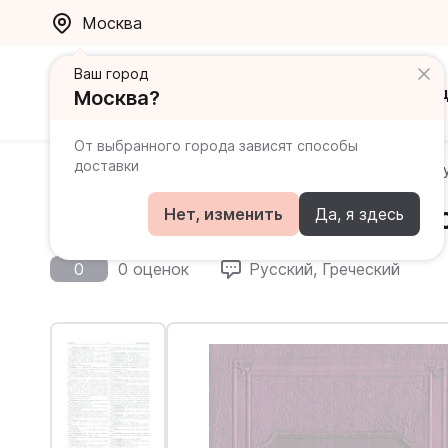
Москва
Ваш город
Каталог
Ак
Москва?
От выбранного города зависят способы
доставки
Главная
Каталог
Греческий
Древнегреческо-рус
Древнегреческо-русский с
Нет, изменить
Да, я здесь
0
0 оценок
Русский, Греческий