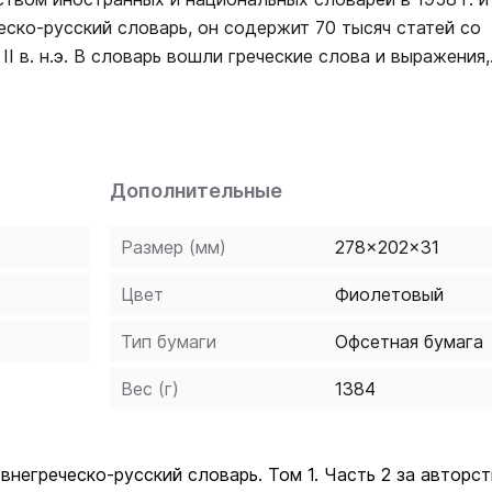
ско-русский словарь, он содержит 70 тысяч статей со
II в. н.э. В словарь вошли греческие слова и выражения,
 Имена собственные (ономастика и топонимика) даны с 
тему. Географические названия даны с наибольшей полн
лишь второстепенные. Почти все значения слов иллюст
Дополнительные
Размер (мм)
278x202x31
Цвет
Фиолетовый
Тип бумаги
Офсетная бумага
Вес (г)
1384
внегреческо-русский словарь. Том 1. Часть 2 за авто