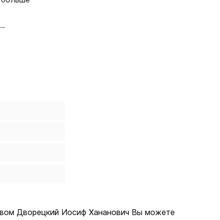
краткими
отой; из
рированы
рством Дворецкий Иосиф Хананович Вы можете