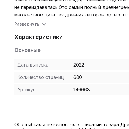
не переиздавалась.Это самый полный древнегрече
множеством цитат из древних авторов. до н.э. по 
встречающиеся в сочинениях римских писателей.
Развернуть
пояснениями и включены в общую алфавитную сис
Характеристики
имен исторических и мифологических исключены 
лексическими и фразеологическими примерами.
Основные
Дата выпуска
2022
Количество страниц
600
Артикул
146663
Об ошибках и неточностях в описании товара Дре