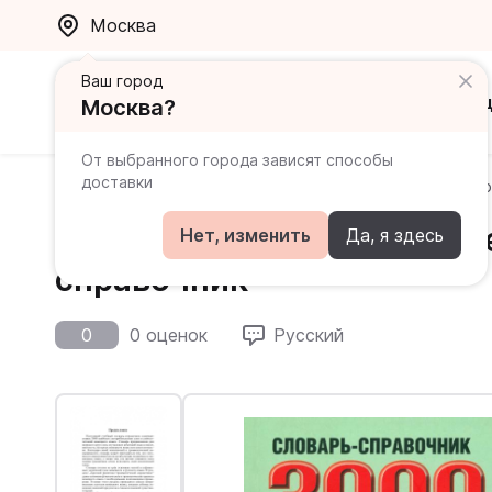
Москва
Ваш город
Каталог
Ак
Москва?
От выбранного города зависят способы
доставки
Главная
Каталог
Словари
3000 наиболее употр
3000 наиболее употребит
Нет, изменить
Да, я здесь
справочник
0
0 оценок
Русский