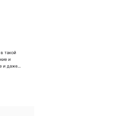
 в такой
кие и
е и даже