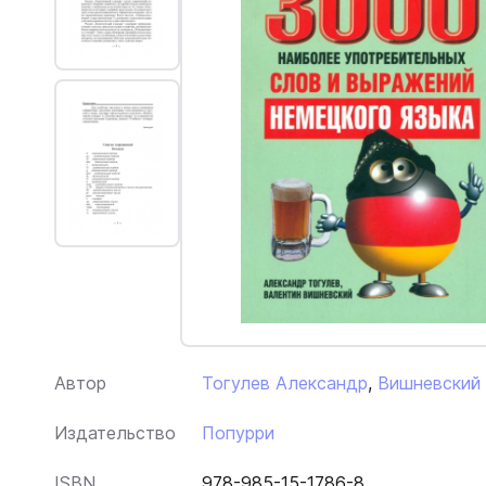
Автор
Тогулев Александр
,
Вишневский
Издательство
Попурри
ISBN
978-985-15-1786-8