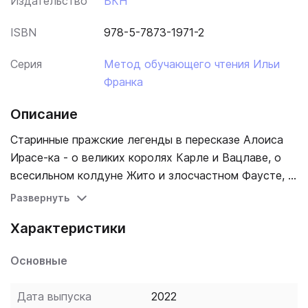
Издательство
ВКН
ISBN
978-5-7873-1971-2
Серия
Метод обучающего чтения Ильи
Франка
Описание
Старинные пражские легенды в пересказе Алоиса
Ирасе-ка - о великих королях Карле и Вацлаве, о
всесильном колдуне Жито и злосчастном Фаусте, о
чудесных часах на Староместской площади,
Развернуть
глиняном великане Големе и другие - адаптированы
Характеристики
в настоящем издании по методу Ильи Франка:
снабжены дословным переводом на русский язык и
Основные
необходимым лексико-грамматическим
комментарием (без упрощения текста оригинала).
Дата выпуска
2022
Уникальность метода заключается в том, что