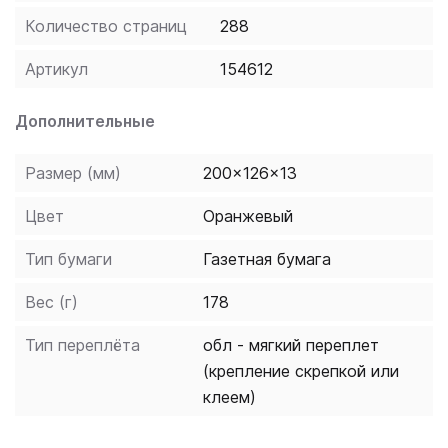
запоминание слов и выражений происходит за счет
Количество страниц
288
их повторяемости, без заучивания и необходимости
использовать словарь. Кроме того, читатель
Артикул
154612
привыкает к логике чешского языка, начинает его
"чувствовать". Пособие способствует
Дополнительные
эффективному освоению языка, может служить
дополнением к учебной программе. Для широкого
Размер (мм)
200x126x13
круга лиц, изучающих чешский язык и
Цвет
Оранжевый
интересующихся культурой Чехии. Пособие
подготовил А. Еремин.
Тип бумаги
Газетная бумага
Вес (г)
178
Тип переплёта
обл - мягкий переплет
(крепление скрепкой или
клеем)