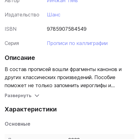
Автор
Инчжан Тянь
Издательство
Шанс
ISBN
9785907584549
Серия
Прописи по каллиграфии
Описание
В состав прописей вошли фрагменты канонов и
других классических произведений. Пособие
поможет не только запомнить иероглифы и
обогатить словарный запас, но и познакомит с
Развернуть
выдающимися образцами китайской литературы.
Характеристики
Основные