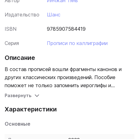
Автор
Инчжан Тянь
Издательство
Шанс
ISBN
9785907584419
Серия
Прописи по каллиграфии
Описание
В состав прописей вошли фрагменты канонов и
других классических произведений. Пособие
поможет не только запомнить иероглифы и
обогатить словарный запас, но и познакомит с
Развернуть
выдающимися образцами китайской литературы.
Характеристики
Основные