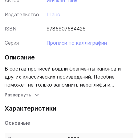
Автор
Инчжан Тянь
Издательство
Шанс
ISBN
9785907584426
Серия
Прописи по каллиграфии
Описание
В состав прописей вошли фрагменты канонов и
других классических произведений. Пособие
поможет не только запомнить иероглифы и
обогатить словарный запас, но и познакомит с
Развернуть
выдающимися образцами китайской литературы.
Характеристики
Основные