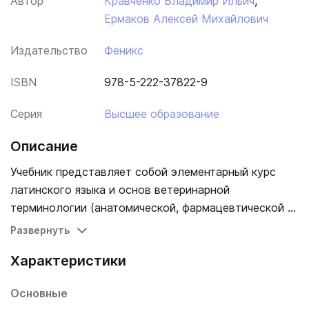
Автор
Кравченко Владимир Ильич
,
Ермаков Алексей Михайлович
Издательство
Феникс
ISBN
978-5-222-37822-9
Серия
Высшее образование
Описание
Учебник представляет собой элементарный курс
латинского языка и основ ветеринарной
терминологии (анатомической, фармацевтической и
клинической). Изложены основные правила
Развернуть
оформления рецептов на лекарственные средства.
Характеристики
Приведены частотные отрезки в наименованиях
лекарств. К каждому занятию разработаны
Основные
упражнения, каждый раздел завершается