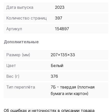
повторением и контрольной работой.
Дата выпуска
2023
Соответствует Федеральному государственному
образовательному стандарту высшего образования
Количество страниц
397
последнего поколения для специальности 36.05.01
Ветеринария.
Артикул
154897
Дополнительные
Размер (мм)
207x135x33
Цвет
Белый
Вес (г)
376
Тип переплёта
7Б - твердая (плотная
бумага или картон)
Об ошибках и неточностях в описании товара