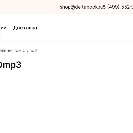
shop@deltabook.ru
8 (499) 552-
ции
Доставка
тальянском CDmp3
CDmp3