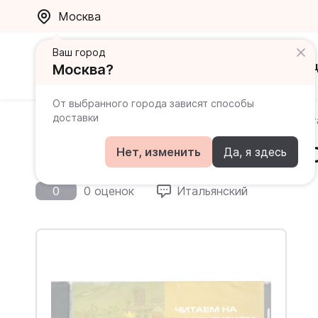
Москва
Ваш город
Каталог
Ак
Москва?
От выбранного города зависят способы
доставки
Главная
Каталог
Книги для чтения
Читаем на и
Читаем на итальянском 
Нет, изменить
Да, я здесь
0
0 оценок
Итальянский