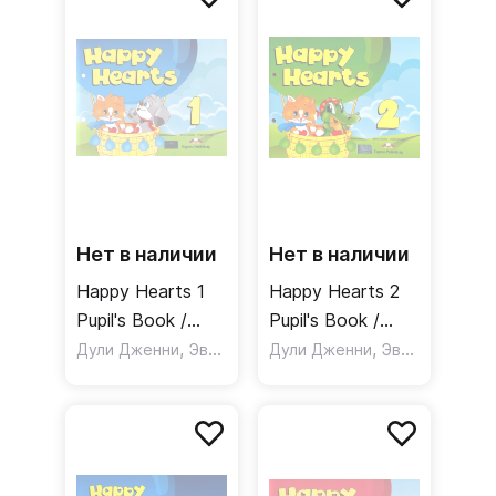
Нет в наличии
Нет в наличии
Happy Hearts 1
Happy Hearts 2
Pupil's Book /
Pupil's Book /
Учебник
,
Учебник
,
Дули Дженни
Эванс Вирджиния
Дули Дженни
Эванс Вирджиния