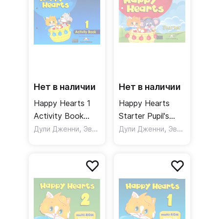
Нет в наличии
Нет в наличии
Happy Hearts 1
Happy Hearts
Activity Book
Starter Pupil's
Рабочая тетрадь
,
Book / Учебник
,
Дули Дженни
Эванс Вирджиния
Дули Дженни
Эванс Вирджиния