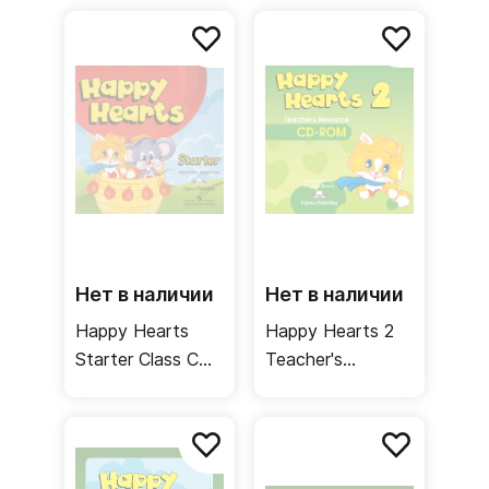
песнями
Лексические
карточки
Нет в наличии
Нет в наличии
Happy Hearts
Happy Hearts 2
Starter Class CD /
Teacher's
Аудиодиск для
resource CD-ROM
работы в классе
/ Диск для
учителя с
дополнительными