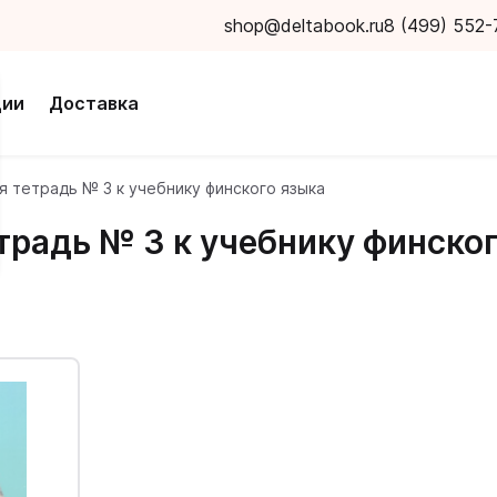
shop@deltabook.ru
8 (499) 552-
ции
Доставка
я тетрадь № 3 к учебнику финского языка
традь № 3 к учебнику финско