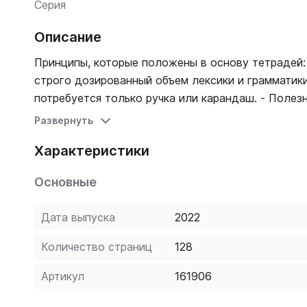
Серия
Описание
Принципы, которые положены в основу тетрадей:
строго дозированный объем лексики и грамматики
потребуется только ручка или карандаш. - Полез
актуальная современная лексика. - Проверенная и отработанная система преподавания. В качестве источника
Развернуть
дополнительного теоретического материала, зад
Характеристики
текстов для чтения может быть рекомендован "Уч
дополненное).
Основные
Дата выпуска
2022
Количество страниц
128
Артикул
161906