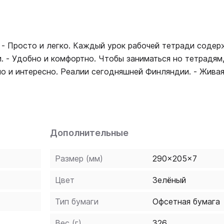
 - Просто и легко. Каждый урок рабочей тетради содер
. - Удобно и комфортно. Чтобы заниматься но тетрадям
но и интересно. Реалии сегодняшней Финляндии. - Живая
аний для лучшего закрепления пройденного материала, 
ебник финского языка" (издание 4-е, исправленное и
Дополнительные
Размер (мм)
290x205x7
Цвет
Зелёный
Тип бумаги
Офсетная бумага
Вес (г)
326