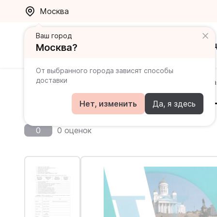
Москва
Ваш город
Каталог
Ак
Москва?
От выбранного города зависят способы
доставки
Главная
Каталог
Финский
Финский язык. Рабоча
Финский язык. Рабочая те
Нет, изменить
Да, я здесь
0
0 оценок