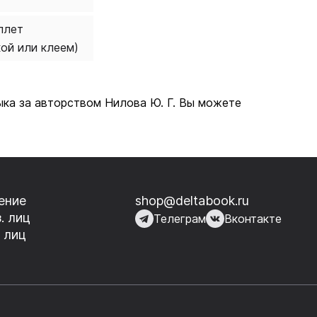
плет
кой или клеем)
ыка за авторством Нилова Ю. Г. Вы можете
ение
shop@deltabook.ru
. лиц
Телеграм
Вконтакте
 лиц