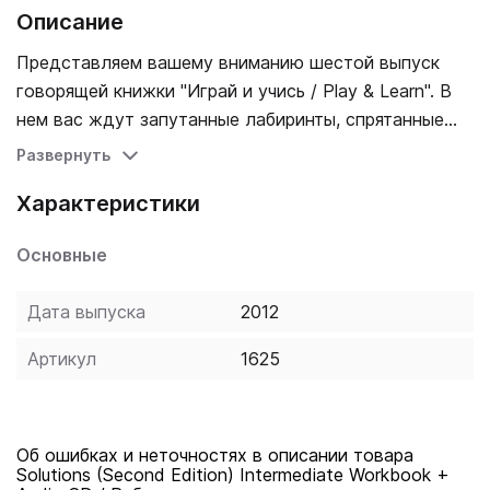
Описание
Представляем вашему вниманию шестой выпуск
говорящей книжки "Играй и учись / Play & Learn". В
нем вас ждут запутанные лабиринты, спрятанные
предметы и другие интересные задания. Рассказ
Развернуть
номера "My Computer Pal / Мой друг по переписке".
Характеристики
Учи английский с удовольствием!
Основные
Дата выпуска
2012
Артикул
1625
Об ошибках и неточностях в описании товара
Solutions (Second Edition) Intermediate Workbook +