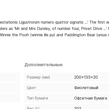
Ligustrorum numero quattor signatis ...' The first words of
ders as 'Mr and Mrs Dursley, of number four, Privet Drive ...' 
g Winnie the Pooh (winnie ille pu) and Paddington Bear (ursus
s available in Latin. Learners and lovers of Latin will deligh
res the wit and invention of J.K. Rowling's original, now rei
Дополнительные
Размер (мм)
200x135x20
Цвет
Фиолетовый
Тип бумаги
Офсетная бумага
Вес (г)
302