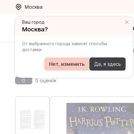
Москва
Ваш город
Каталог
Ак
Москва?
От выбранного города зависят способы
доставки
Главная
Каталог
Латинский
Harrius Potter et P
Harrius Potter et Philosop
Нет, изменить
Да, я здесь
0
0 оценок