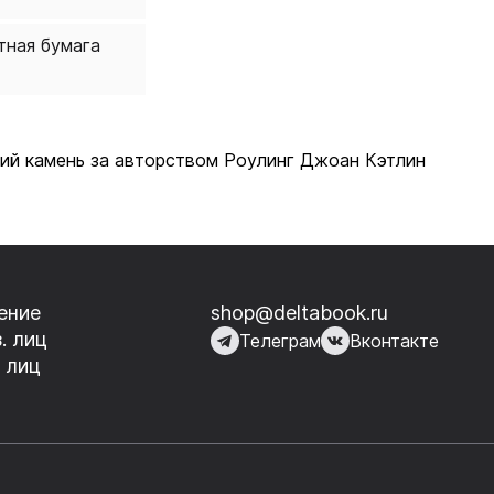
тная бумага
фский камень за авторством Роулинг Джоан Кэтлин
ение
shop@deltabook.ru
. лиц
Телеграм
Вконтакте
 лиц