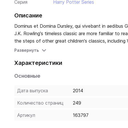
Серия
Harry Potter Series
Описание
Dominus et Domina Dursley, qui vivebant in aedibus Gestationis 
J.K. Rowling's timeless classic are more familiar to rea
the steps of other great children's classics, includin
paddington), Harry Potter and the Philosopher's Stone i
Развернуть
Needham's sparkling translation, which perfectly captu
Характеристики
stunning new cover art from Jonny Duddle.
Основные
Дата выпуска
2014
Количество страниц
249
Артикул
163797