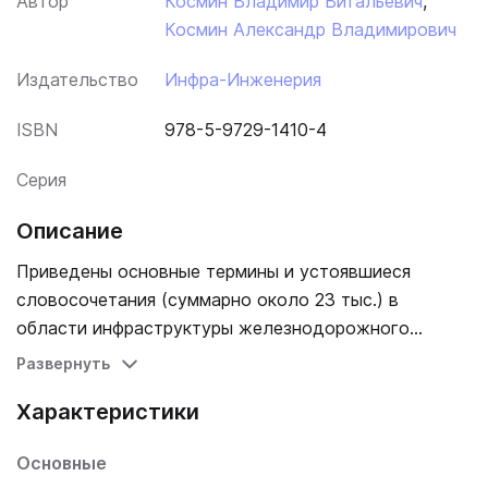
Автор
Космин Владимир Витальевич
,
Космин Александр Владимирович
Издательство
Инфра-Инженерия
ISBN
978-5-9729-1410-4
Серия
Описание
Приведены основные термины и устоявшиеся
словосочетания (суммарно около 23 тыс.) в
области инфраструктуры железнодорожного
транспорта, включая автоматику, телемеханику и
Развернуть
связь, вагонное хозяйство, путь и сооружения,
Характеристики
станции, строительство и реконструкцию,
электрификацию и энергоснабжение, цифровизацию,
Основные
а также в необходимой степени - управление