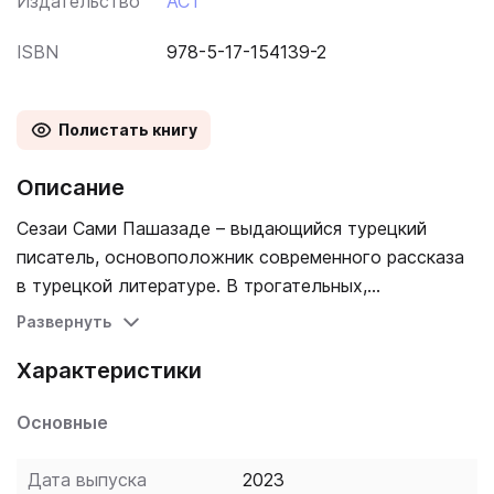
Издательство
АСТ
ISBN
978-5-17-154139-2
Полистать книгу
Описание
Сезаи Сами Пашазаде – выдающийся турецкий
писатель, основоположник современного рассказа
в турецкой литературе. В трогательных,
пронизанных тонкой печалью рассказах он бережно
Развернуть
выводит образ простого человека и обращает
Характеристики
внимание на его горести и радости, заботы и
тревоги. Его герои сталкиваются с превратностями
Основные
судьбы, влюбляются, ищут свое счастье – в каждом
рассказе писатель мастерски отображает влияние
Дата выпуска
2023
внешних, иногда крайне незначительных