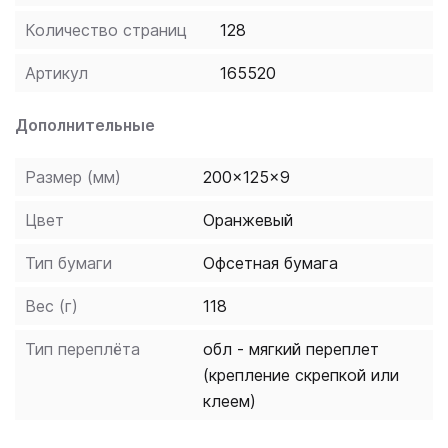
обстоятельств на внутренний мир человека.
Количество страниц
128
Произведения упрощены и сокращены,
сопровождаются комментариями и упражнениями на
Артикул
165520
понимание прочитанного; в конце книги даётся
небольшой турецко-русский словарь. Книга
Дополнительные
предназначается всем, кто начинает свое
знакомство с турецким языком.
Размер (мм)
200x125x9
Цвет
Оранжевый
Тип бумаги
Офсетная бумага
Вес (г)
118
Тип переплёта
обл - мягкий переплет
(крепление скрепкой или
клеем)