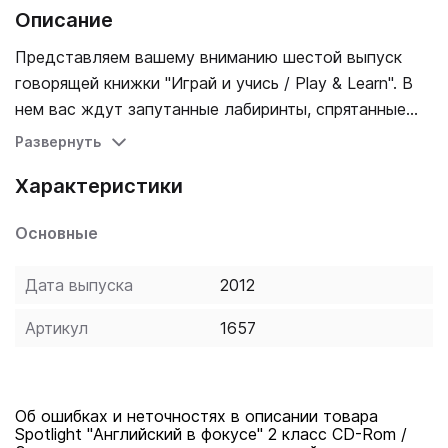
Описание
Представляем вашему вниманию шестой выпуск
говорящей книжки "Играй и учись / Play & Learn". В
нем вас ждут запутанные лабиринты, спрятанные
предметы и другие интересные задания. Рассказ
Развернуть
номера "My Computer Pal / Мой друг по переписке".
Характеристики
Учи английский с удовольствием!
Основные
Дата выпуска
2012
Артикул
1657
Об ошибках и неточностях в описании товара
Spotlight "Английский в фокусе" 2 класс CD-Rom /