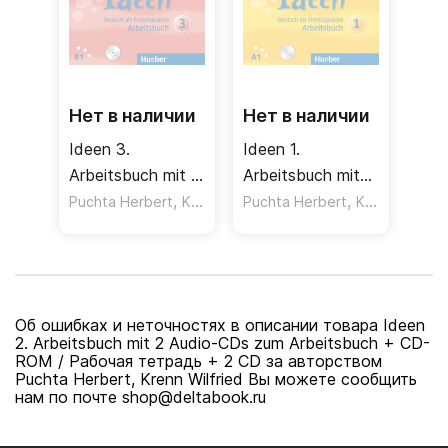
Нет в наличии
Нет в наличии
Ideen 3.
Ideen 1.
Arbeitsbuch mit 2
Arbeitsbuch mit
Audio-CDs zum
,
Audio-CD zum
,
Puchta Herbert
Krenn Wilfried
Puchta Herbert
Krenn Wilfried
Arbeitsbuch /
Arbeitsbuch /
Рабочая тетрадь
Рабочая тетрадь
+ 2 CD
+ CD
Об ошибках и неточностях в описании товара Ideen
2. Arbeitsbuch mit 2 Audio-CDs zum Arbeitsbuch + CD-
ROM / Рабочая тетрадь + 2 CD за авторством
Puchta Herbert, Krenn Wilfried Вы можете сообщить
нам по почте shop@deltabook.ru