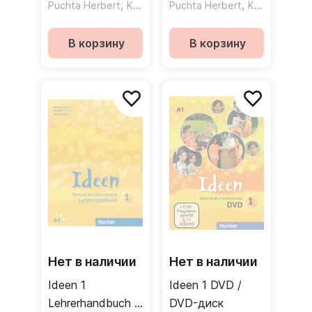
Kursbuch /
,
,
Puchta Herbert
Krenn Wilfried
Puchta Herbert
Krenn Wilfried
Аудиодиски к
учебнику
В корзину
В корзину
Нет в наличии
Нет в наличии
Ideen 1
Ideen 1 DVD /
Lehrerhandbuch /
DVD-диск