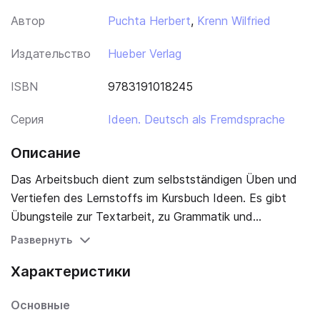
Автор
Puchta Herbert
,
Krenn Wilfried
Издательство
Hueber Verlag
ISBN
9783191018245
Серия
Ideen. Deutsch als Fremdsprache
Описание
Das Arbeitsbuch dient zum selbstständigen Üben und
Vertiefen des Lernstoffs im Kursbuch Ideen. Es gibt
Übungsteile zur Textarbeit, zu Grammatik und
Wortschatz, zur Aussprache, zu alltagssprachlichen
Развернуть
Wendungen sowie ein Fertigkeitentraining zu den
Характеристики
Fertigkeiten Hören, Lesen und Schreiben. Nach jedem
Modul befindet sich ein Modul-Test mit der Möglichkeit
Основные
zur Selbstkontrolle. Die Lösungen hierzu befinden sich