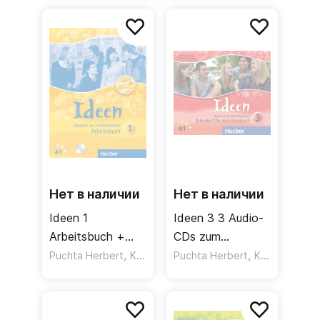
Нет в наличии
Нет в наличии
Ideen 1
Ideen 3 3 Audio-
Arbeitsbuch +
CDs zum
Audio-CD zum
,
Kursbuch /
,
Puchta Herbert
Krenn Wilfried
Puchta Herbert
Krenn Wilfried
Arbeitsbuch +
Аудиодиски к
CD-ROM /
учебнику
Рабочая тетрадь