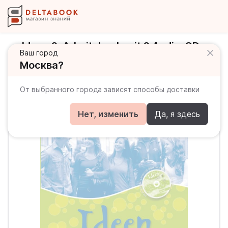
Ideen 2. Arbeitsbuch mit 2 Audio-CDs
Ваш город
zum Arbeitsbuch + CD-ROM / Рабочая
Москва?
тетрадь + 2 CD
От выбранного города зависят способы доставки
Нет, изменить
Да, я здесь