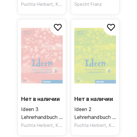
Книга для
,
,
Puchta Herbert
Krenn Wilfried
Specht Franz
Rose Martina
учителя
Нет в наличии
Нет в наличии
Ideen 3
Ideen 2
Lehrerhandbuch /
Lehrerhandbuch /
Книга для
,
Книга для
,
,
Puchta Herbert
Krenn Wilfried
Puchta Herbert
Rose Martina
Krenn Wilfried
учителя
учителя