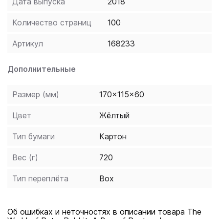
Дата выпуска
2018
23 tales. Perfect for sending, framing or simply adding
to your Beatrix Potter collection.
Количество страниц
100
Артикул
168233
Дополнительные
Размер (мм)
170x115x60
Цвет
Жёлтый
Тип бумаги
Картон
Вес (г)
720
Тип переплёта
Box
Об ошибках и неточностях в описании товара The