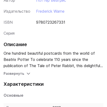
Автор
Поттер Беатрис
Издательство
Frederick Warne
ISBN
9780723267331
Серия
Описание
One hundred beautiful postcards from the world of
Beatrix Potter To celebrate 110 years since the
publication of The Tale of Peter Rabbit, this delightful
collection of one hundred postcards features the
Развернуть
beautiful and iconic illustrations of Beatrix Potter. From
Характеристики
book covers to picture letters and watercolours to
sketches - this exquisite gift box showcases the best
Основные
of Beatrix Potter's unique talent. The postcards include
rarely seen sketches by Beatrix and artwork from her