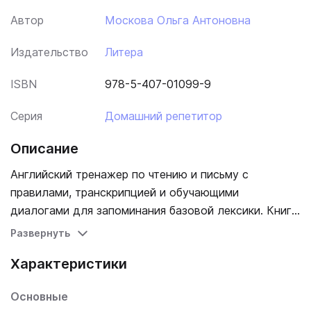
Автор
Москова Ольга Антоновна
Издательство
Литера
ISBN
978-5-407-01099-9
Серия
Домашний репетитор
Описание
Английский тренажер по чтению и письму с
правилами, транскрипцией и обучающими
диалогами для запоминания базовой лексики. Книга
адресована младшим школьникам, изучающим
Развернуть
английский язык и уже сделавшим первые шаги в
Характеристики
обучении. Она поможет детям совершенствовать
навыки чтения и письма на английском языке,
Основные
научиться разбираться в знаках английской