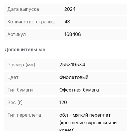
транскрипции. Запоминающиеся диалоги, весёлые
Дата выпуска
2024
упражнения и забавные игры, включённые автором в
книгу, сделают их обучение лёгким и
Количество страниц
48
увлекательным. Ученикам будет легко выполнять
интересные задания, следуя инструкциям и
Артикул
168408
подсказкам. А родители, даже если не изучали в
своё время английский язык в школе, смогут и
Дополнительные
помочь своим детям, и проверить выполненные
задания.
Размер (мм)
255x195x4
Цвет
Фиолетовый
Тип бумаги
Офсетная бумага
Вес (г)
120
Тип переплёта
обл - мягкий переплет
(крепление скрепкой или
клеем)