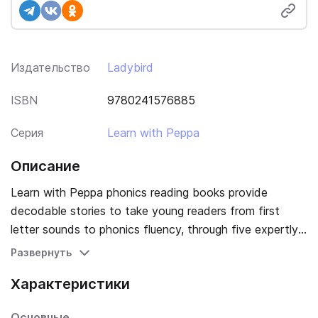
Издательство
Ladybird
ISBN
9780241576885
Серия
Learn with Peppa
Описание
Learn with Peppa phonics reading books provide
decodable stories to take young readers from first
letter sounds to phonics fluency, through five expertly
graded levels. - Peppa and her friends take centre
Развернуть
stage in this brand-new series of 70 phonics readers -
Характеристики
Five levels of stories introduce letters and sounds in
the order they are taught at school - Fun activities
Основные