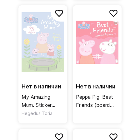
Нет в наличии
Нет в наличии
My Amazing
Peppa Pig. Best
Mum. Sticker
Friends (board
Activity Book
book)
Hegedus Toria