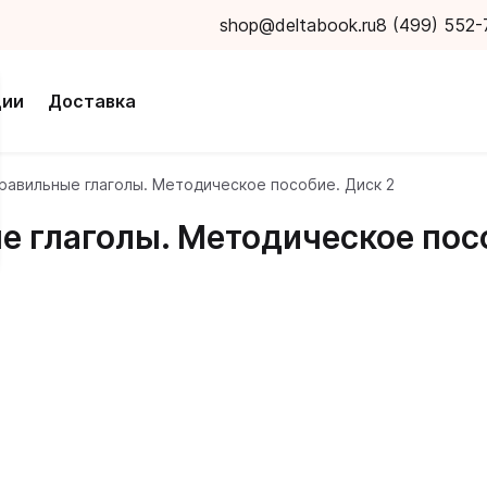
shop@deltabook.ru
8 (499) 552-
ции
Доставка
равильные глаголы. Методическое пособие. Диск 2
 глаголы. Методическое посо