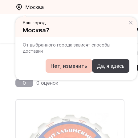
Москва
Ваш город
Каталог
Ак
Москва?
От выбранного города зависят способы
доставки
Главная
Каталог
Справочники
Итальянские неп
Итальянские неправильные
Нет, изменить
Да, я здесь
0
0 оценок