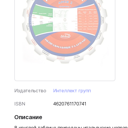
Издательство
Интеллект групп
ISBN
4620761170741
Описание
В круглой таблице приведены итальянские неправ