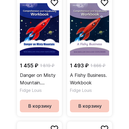
1 455 ₽
1 493 ₽
1 819 ₽
1 866 ₽
Danger on Misty
A Fishy Business.
Mountain.
Workbook
Workbook
Fidge Louis
Fidge Louis
В корзину
В корзину