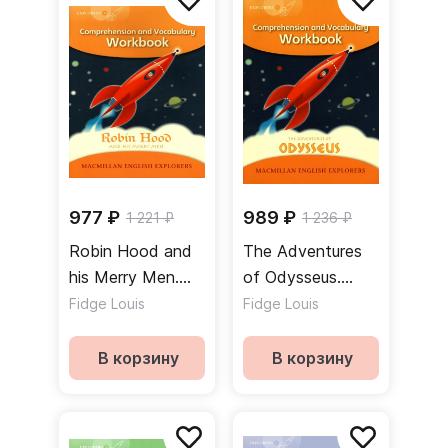
977 ₽
989 ₽
1 221 ₽
1 236 ₽
Robin Hood and
The Adventures
his Merry Men.
of Odysseus.
Workbook
Workbook
Fidge Louis
Fidge Louis
В корзину
В корзину