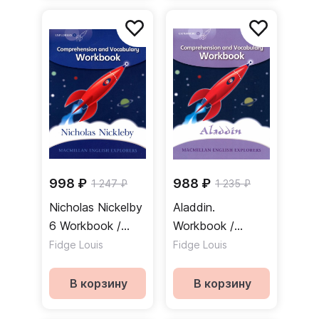
998 ₽
988 ₽
1 247 ₽
1 235 ₽
Nicholas Nickelby
Aladdin.
6 Workbook /
Workbook /
Рабочая тетрадь
Рабочая тетрадь
Fidge Louis
Fidge Louis
В корзину
В корзину