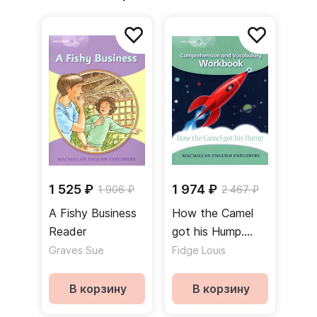
1 525 ₽
1 974 ₽
1 906 ₽
2 467 ₽
A Fishy Business
How the Camel
Reader
got his Hump.
Workbook /
Graves Sue
Fidge Louis
Рабочая тетрадь
В корзину
В корзину