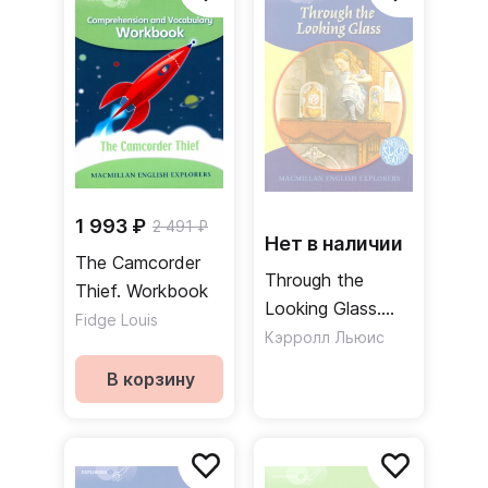
1 993 ₽
2 491 ₽
Нет в наличии
The Camcorder
Through the
Thief. Workbook
Looking Glass.
Fidge Louis
Explorers 6
Кэрролл Льюис
В корзину