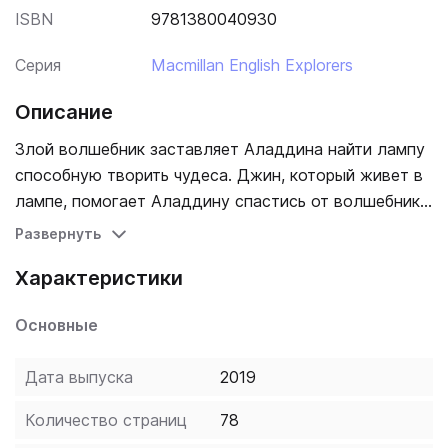
ISBN
9781380040930
Серия
Macmillan English Explorers
Описание
Злой волшебник заставляет Аладдина найти лампу
способную творить чудеса. Джин, который живет в
лампе, помогает Аладдину спастись от волшебника
и вернуться домой. Потом Аладдин встречает
Развернуть
прекрасную принцессу и хочет жениться на ней.
Характеристики
Сможет ли Джин помочь Аладдину и на этот раз?
Основные
Дата выпуска
2019
Количество страниц
78