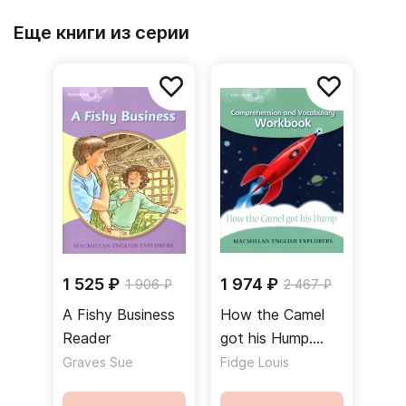
Еще книги из серии
1 525 ₽
1 974 ₽
1 906 ₽
2 467 ₽
A Fishy Business
How the Camel
Reader
got his Hump.
Workbook /
Graves Sue
Fidge Louis
Рабочая тетрадь