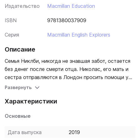
Издательство
Macmillan Education
ISBN
9781380037909
Серия
Macmillan English Explorers
Описание
Семья Никлби, никогда не знавшая забот, остается
без денег после смерти отца. Николас, его мать и
сестра отправляются в Лондон просить помощи у
дядюшки Ральфа. Дядюшка находит работу для
Развернуть
Николаса и отсылает его преподавать в школу на
Характеристики
севере Англии. Здесь Николас будет защищать
одного из учеников сироту Смайка от жестокого
Основные
директора школы.
Дата выпуска
2019