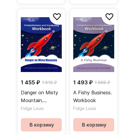
1 455 ₽
1 493 ₽
1 819 ₽
1 866 ₽
Danger on Misty
A Fishy Business.
Mountain.
Workbook
Workbook
Fidge Louis
Fidge Louis
В корзину
В корзину