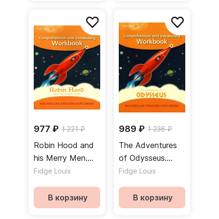
977 ₽
989 ₽
1 221 ₽
1 236 ₽
Robin Hood and
The Adventures
his Merry Men.
of Odysseus.
Workbook
Workbook
Fidge Louis
Fidge Louis
В корзину
В корзину