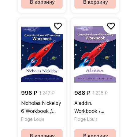
В корзину
В корзину
998 ₽
988 ₽
1 247 ₽
1 235 ₽
Nicholas Nickelby
Aladdin.
6 Workbook /
Workbook /
Рабочая тетрадь
Рабочая тетрадь
Fidge Louis
Fidge Louis
В корзину
В корзину