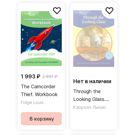
1 993 ₽
2 491 ₽
Нет в наличии
The Camcorder
Through the
Thief. Workbook
Looking Glass.
Fidge Louis
Explorers 6
Кэрролл Льюис
В корзину