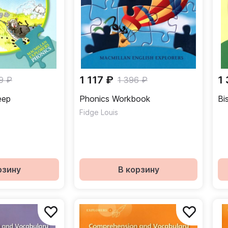
1 117 ₽
1
9 ₽
1 396 ₽
eep
Phonics Workbook
Bi
Fidge Louis
рзину
В корзину