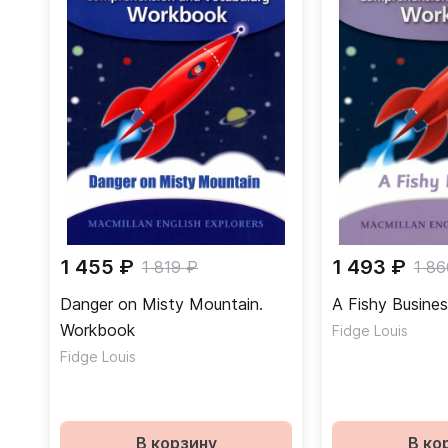
1 455 ₽
1 493 ₽
1 819 ₽
1 86
Danger on Misty Mountain.
A Fishy Busine
Workbook
Fidge Louis
Fidge Louis
В корзину
В ко