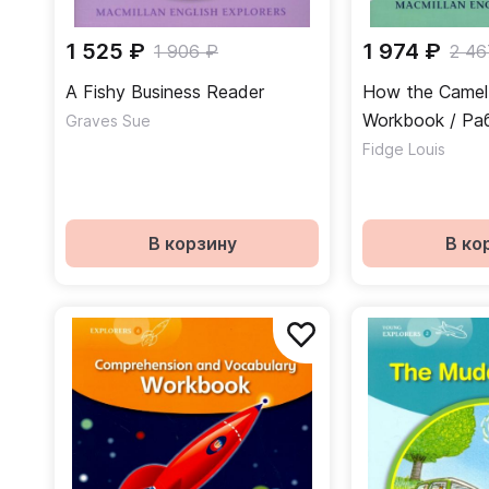
1 525 ₽
1 974 ₽
1 906 ₽
2 46
A Fishy Business Reader
How the Camel 
Workbook / Ра
Graves Sue
Fidge Louis
В корзину
В ко