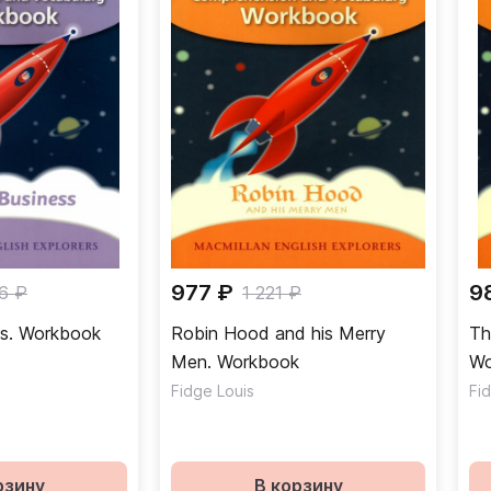
977 ₽
9
6 ₽
1 221 ₽
ss. Workbook
Robin Hood and his Merry
Th
Men. Workbook
Wo
Fidge Louis
Fi
рзину
В корзину