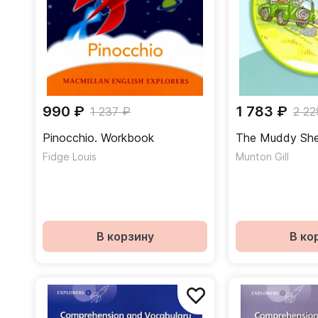
990 ₽
1 783 ₽
1 237 ₽
2 22
Pinocchio. Workbook
The Muddy Sh
Fidge Louis
Munton Gill
В корзину
В ко