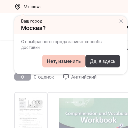
Москва
Ваш город
Каталог
Ак
Москва?
От выбранного города зависят способы
доставки
Главная
Каталог
Macmillan English Explorers
Snow
Snow White 3 Workbook / 
Нет, изменить
Да, я здесь
0
0 оценок
Английский