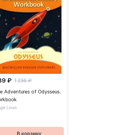
89 ₽
1 236 ₽
e Adventures of Odysseus.
rkbook
dge Louis
В корзину