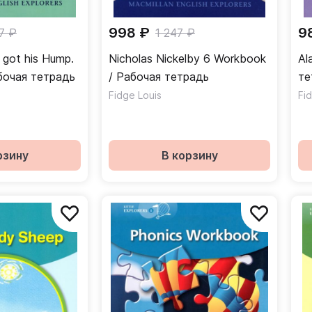
998 ₽
9
7 ₽
1 247 ₽
got his Hump.
Nicholas Nickelby 6 Workbook
Al
бочая тетрадь
/ Рабочая тетрадь
те
Fidge Louis
Fi
рзину
В корзину