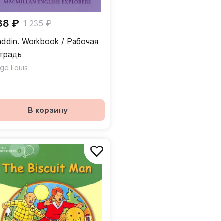
88 ₽
1 235 ₽
addin. Workbook / Рабочая
традь
dge Louis
В корзину