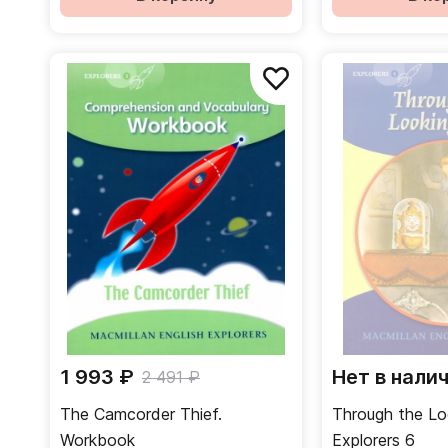
1 993 ₽
Нет в нали
2 491 ₽
The Camcorder Thief.
Through the Lo
Workbook
Explorers 6