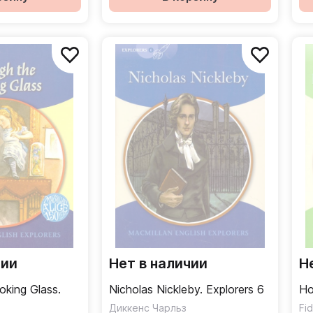
чии
Нет в наличии
Н
oking Glass.
Nicholas Nickleby. Explorers 6
Ho
Диккенс Чарльз
Fi