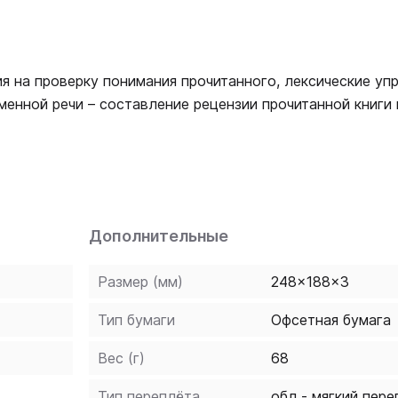
я на проверку понимания прочитанного, лексические уп
менной речи – составление рецензии прочитанной книги 
Дополнительные
Размер (мм)
248x188x3
Тип бумаги
Офсетная бумага
Вес (г)
68
Тип переплёта
обл - мягкий пере