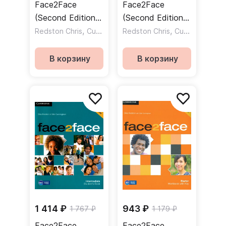
Face2Face
Face2Face
(Second Edition)
(Second Edition)
Pre-intermediate
,
Upper-
,
Redston Chris
Cunningham Gillie
Redston Chris
Cunningham Gillie
Student's Book /
Intermediate
Учебник
Student's Book /
В корзину
В корзину
Учебник
1 414 ₽
943 ₽
1 767 ₽
1 179 ₽
Face2Face
Face2Face