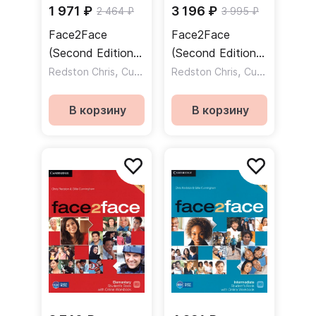
1 971 ₽
3 196 ₽
2 464 ₽
3 995 ₽
Face2Face
Face2Face
(Second Edition)
(Second Edition)
Pre-Intermediate
,
Starter Student`s
,
Redston Chris
Cunningham Gillie
Redston Chris
Cunningham Gillie
Student`s book B
book + online
/ Учебник Часть
Workbook /
В корзину
В корзину
B
Учебник +
онлайн рабочая
тетрадь