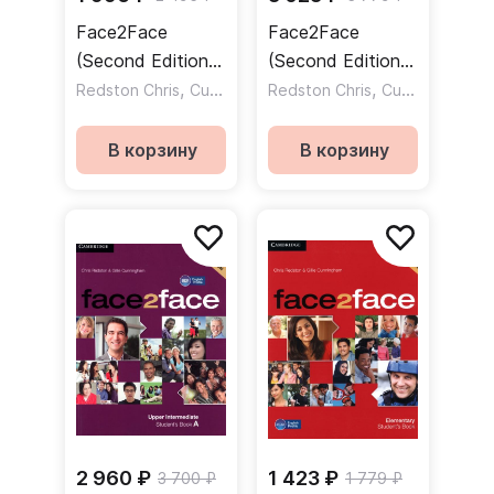
Face2Face
Face2Face
(Second Edition)
(Second Edition)
Elementary
,
Upper-
,
Redston Chris
Cunningham Gillie
Redston Chris
Cunningham Gillie
Student`s book B
Intermediate
/ Учебник Часть
Student`s book B
В корзину
В корзину
B
/ Учебник Часть
B
2 960 ₽
1 423 ₽
3 700 ₽
1 779 ₽