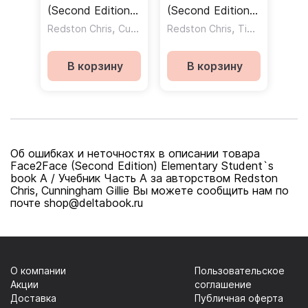
(Second Edition)
(Second Edition)
Starter Workbook
,
Upper-
,
,
Redston Chris
Cunningham Gillie
Redston Chris
Tims Nicholas
without Key /
Intermediate
Рабочая тетрадь
Workbook
В корзину
В корзину
без ответов
without Key /
Рабочая тетрадь
без ответов
Об ошибках и неточностях в описании товара
Face2Face (Second Edition) Elementary Student`s
book A / Учебник Часть А за авторством Redston
Chris, Cunningham Gillie Вы можете сообщить нам по
почте shop@deltabook.ru
О компании
Пользовательское
Акции
соглашение
Доставка
Публичная оферта