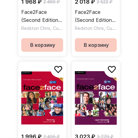
1 968 ₽
2 018 ₽
2 460 ₽
2 522 ₽
Face2Face
Face2Face
(Second Edition)
(Second Edition)
Intermediate
,
Intermediate
,
Redston Chris
Cunningham Gillie
Redston Chris
Cunningham Gillie
Student`s book B
Student`s book A
/ Учебник Часть
/ Учебник Часть
В корзину
В корзину
B
А
1 996 ₽
3 023 ₽
2 495 ₽
3 779 ₽