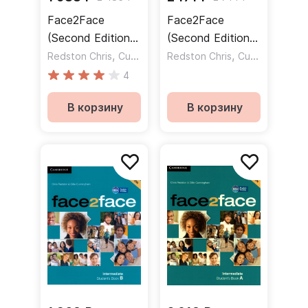
Face2Face
Face2Face
(Second Edition)
(Second Edition)
Pre-Intermediate
,
Upper-
,
Redston Chris
Cunningham Gillie
Redston Chris
Cunningham Gillie
Student`s book A
Intermediate
4
/ Учебник Часть
Student`s book +
В корзину
В корзину
А
online Workbook /
Учебник +
онлайн рабочая
тетрадь