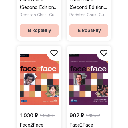
(Second Edition)
(Second Edition)
Intermediate
,
Starter Workbook
,
Redston Chris
Cunningham Gillie
Redston Chris
Cunningham Gillie
Student`s book /
+ Key / Рабочая
Учебник
тетрадь +
В корзину
В корзину
ответы
1 030 ₽
902 ₽
1 288 ₽
1 128 ₽
Face2Face
Face2Face