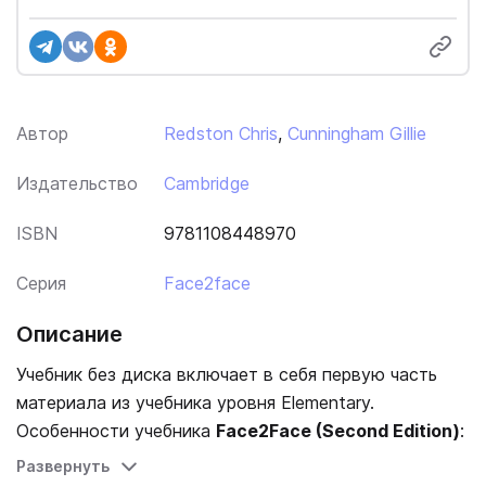
Автор
Redston Chris
,
Cunningham Gillie
Издательство
Cambridge
ISBN
9781108448970
Серия
Face2face
Описание
Учебник без диска включает в себя первую часть
материала из учебника уровня Elementary.
Особенности учебника
Face2Face (Second Edition)
:
- 12 тематических модулей по 4 урока, каждый
Развернуть