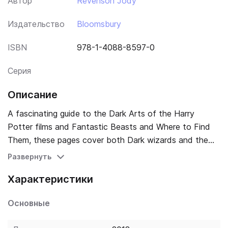
Автор
Revenson Jody
Издательство
Bloomsbury
ISBN
978-1-4088-8597-0
Серия
Описание
A fascinating guide to the Dark Arts of the Harry
Potter films and Fantastic Beasts and Where to Find
Them, these pages cover both Dark wizards and the
heroes who rise up to combat them - fr om
Развернуть
Dumbledore's Army and the Order of the Phoenix to
Характеристики
the Hogwarts Defence Against the Dark Arts class and
the Aurors of MACUSA. This collectible volume comes
Основные
filled with removable artefacts, such as 'wanted'
posters, stickers and other extraordinary items. Learn