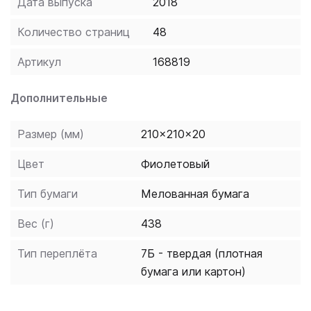
Дата выпуска
2018
all about Voldemort, Death Eaters, Horcruxes, the
Obscurus and more in this collectable movie scrapbook
Количество страниц
48
- packed with info, inserts and images from the Harry
Potter and Fantastic Beasts and Wh ere To Find Them
Артикул
168819
films.
Дополнительные
Размер (мм)
210x210x20
Цвет
Фиолетовый
Тип бумаги
Мелованная бумага
Вес (г)
438
Тип переплёта
7Б - твердая (плотная
бумага или картон)