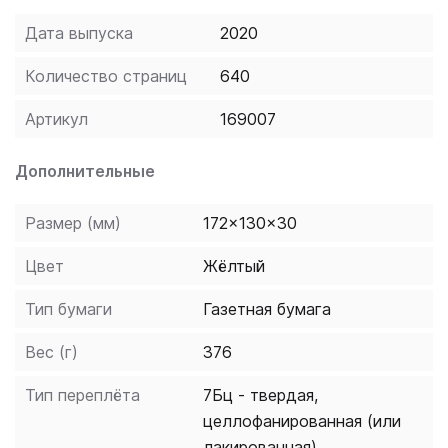
полезными приложениями, которые пригодятся в
Дата выпуска
2020
процессе обучения. Словарь предназначен для всех,
кто начинает изучать испанский язык, и может быть
Количество страниц
640
использован на занятиях с преподавателем или при
самостоятельном изучении.
Артикул
169007
Дополнительные
Размер (мм)
172x130x30
Цвет
Жёлтый
Тип бумаги
Газетная бумага
Вес (г)
376
Тип переплёта
7Бц - твердая,
целлофанированная (или
лакированная)