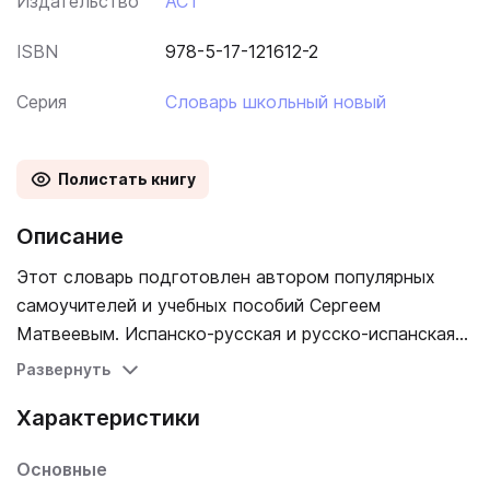
Издательство
АСТ
ISBN
978-5-17-121612-2
Серия
Словарь школьный новый
Полистать книгу
Описание
Этот словарь подготовлен автором популярных
самоучителей и учебных пособий Сергеем
Матвеевым. Испанско-русская и русско-испанская
части содержат примерно по 4 000 наиболее
Развернуть
употребительных слов. Все слова снабжены
Характеристики
транскрипцией русскими буквами, причем и в
русско-испанской части также дается
Основные
произношение испанских слов. Издание дополнено