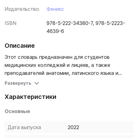
Издательство
Феникс
ISBN
978-5-222-34380-7, 978-5-2223-
4639-6
Описание
Этот словарь предназначен для студентов
медицинских колледжей и лицеев, а также
преподавателей анатомии, латинского языка и
клинических дисциплин. Содержит 3200 слов и
Развернуть
словосочетаний, необходимых для изучения
Характеристики
анатомии и клинических дисциплин. 2-е издание.
Основные
Дата выпуска
2022