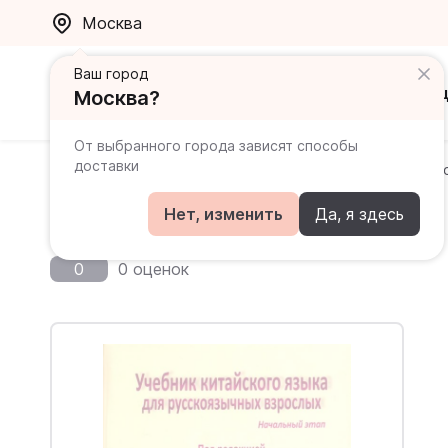
Москва
Ваш город
Каталог
Ак
Москва?
От выбранного города зависят способы
доставки
Главная
Каталог
Самоучители
Учебник китайск
Учебник китайского языка
Нет, изменить
Да, я здесь
0
0 оценок