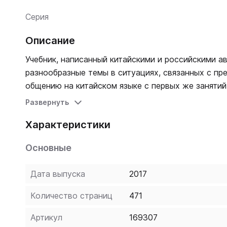
Серия
Описание
Учебник, написанный китайскими и российскими а
разнообразные темы в ситуациях, связанных с пр
общению на китайском языке с первых же занятий
аспектов языка. Каждый урок обучает читать, сл
Развернуть
Чтению и пониманию коротких текстов учебник п
Характеристики
опорой на иероглифику, и переход на чтение в ие
иероглифов рассматривается как отдельная часть
Основные
совпадает с градацией лексического и грамматич
аудиторных занятий и на выполнение доступных 
Дата выпуска
2017
коммуникативному подходу. Весь материал объясн
каждое новое языковое явление выводится в речь
Количество страниц
471
коммуникативно-ориентированными тренировочны
решений. А сама последовательность заданий ур
Артикул
169307