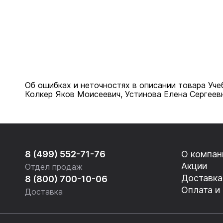
Благодаря градации трудностей, объяснению особ
фонозаписи текстов, учебник приобретает некото
разобраться в пропущенном материале и потренир
Об ошибках и неточностях в описании товара Уче
Колкер Яков Моисеевич, Устинова Елена Сергеев
8 (499) 552-71-76
О компан
Акции
Отдел продаж
Доставка
8 (800) 700-10-06
Оплата и
Доставка