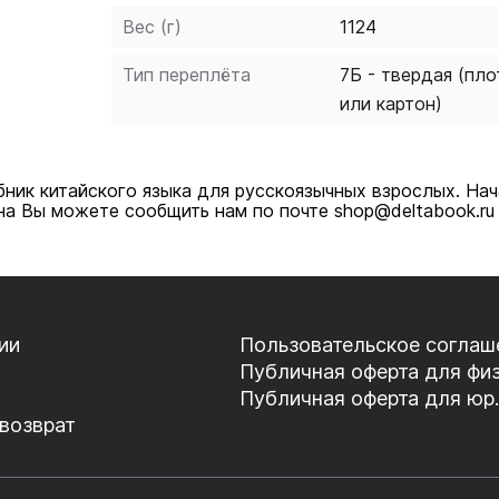
енностей употребления лексики и синтаксических струк
Вес (г)
1124
рые черты самоучителя, то есть позволяет самостоятел
оваться в его употреблении.
Тип переплёта
7Б - твердая (пло
или картон)
бник китайского языка для русскоязычных взрослых. На
на Вы можете сообщить нам по почте shop@deltabook.ru
ии
Пользовательское соглаш
Публичная оферта для физ
Публичная оферта для юр.
 возврат