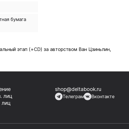
тур,
ьно
тная бумага
чальный этап (+CD) за авторством Ван Цзиньлин,
ение
shop@deltabook.ru
. лиц
Телеграм
Вконтакте
 лиц