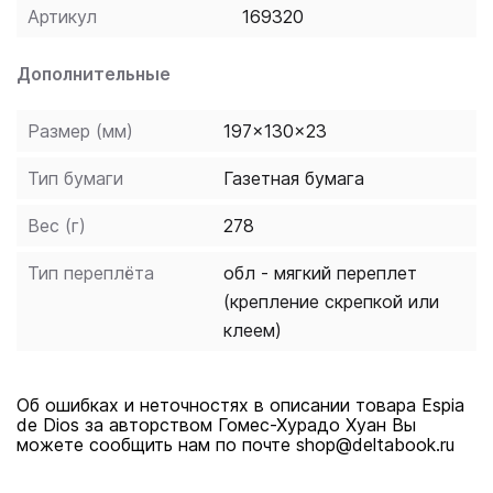
estas dificultades se une otra mayor cuando asignan a
Артикул
169320
su equipo al padre Fowler, un exmilitar en el que Paola
no acaba de confiar. Ambos tendran que detener al
Дополнительные
asesino antes de que continue el siniestro juego que
acaba de comenzar...
Размер (мм)
197x130x23
Тип бумаги
Газетная бумага
Вес (г)
278
Тип переплёта
обл - мягкий переплет
(крепление скрепкой или
клеем)
Об ошибках и неточностях в описании товара Espia
de Dios за авторством Гомес-Хурадо Хуан Вы
можете сообщить нам по почте shop@deltabook.ru