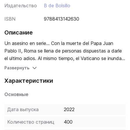
Издательство
B de Bolsillo
ISBN
9788413142630
Описание
Un asesino en serie... Con la muerte del Papa Juan
Pablo II, Roma se llena de personas dispuestas a darle
el ultimo adios. Al mismo tiempo, el Vaticano se inunda
de rumores y alianzas a medida que los cardenales
Развернуть
llegan para preparar la eleccion del nuevo pontifice. Un
Характеристики
conclave amenazado... A pesar de las extremas
medidas de seguridad, dos brutales asesinatos
Основные
sacudiran la ciudad. Para investigar estos terribles
crimenes llaman a Paola Dicanti, inspectora criminalista.
Дата выпуска
2022
Sin embargo, la seguridad del Vaticano, que pretende
ocultar las muertes, no deja de poner obstaculos en su
Количество страниц
400
camino. Una frenetica carrera contra la muerte... A