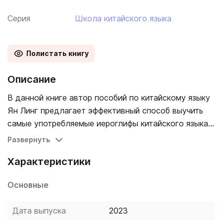
Серия
Школа китайского языка
Полистать книгу
Описание
В данной книге автор пособий по китайскому языку
Ян Линг предлагает эффективный способ выучить
самые употребляемые иероглифы китайского языка.
К иероглифам даются транскрипция пиньинь и
Развернуть
примеры употребления с переводом. Удобный
Характеристики
формат книги с отрывными листами позволит
вырвать страницу и прикрепить куда угодно —
Основные
материал будет всегда на виду.
Дата выпуска
2023