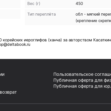
Вес (г)
450
Тип переплёта
обл - мягкий пере
(крепление скреп
0 корейских иероглифов (ханча) за авторством Касатки
op@deltabook.ru
ии
Пользовательское соглаш
Публичная оферта для физ
Публичная оферта для юр.
 возврат