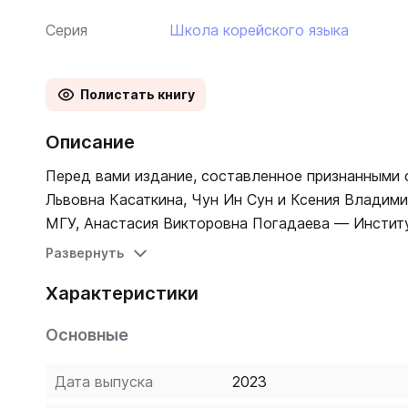
Серия
Школа корейского языка
Полистать книгу
Описание
Перед вами издание, составленное признанными с
Львовна Касаткина, Чун Ин Сун и Ксения Владим
МГУ, Анастасия Викторовна Погадаева — Института восточны
вошли 1800 иероглифов, обязательных для изучен
Развернуть
используются в научной литературе и в газетах 
Характеристики
Министерством образования Республики Корея. И
каждая статья содержит изображение иероглифа, 
Основные
словосочетания. Издание предназначено для нач
Дата выпуска
2023