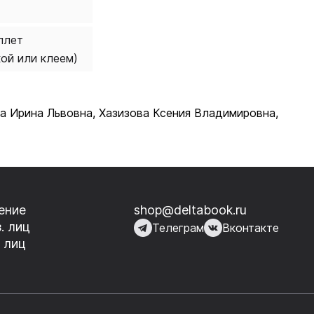
плет
кой или клеем)
на Ирина Львовна, Хазизова Ксения Владимировна,
ение
shop@deltabook.ru
. лиц
Телеграм
Вконтакте
 лиц