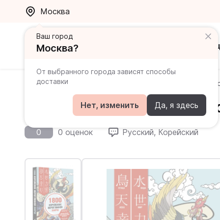
Москва
Ваш город
Каталог
Ак
Москва?
От выбранного города зависят способы
доставки
Главная
Каталог
Корейский
1800 корейских иер
1800 корейских иероглифо
Нет, изменить
Да, я здесь
0
0 оценок
Русский, Корейский