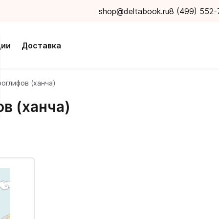
shop@deltabook.ru
8 (499) 552-
ции
Доставка
оглифов (ханча)
в (ханча)