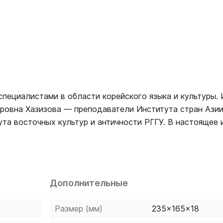
пециалистами в области корейского языка и культуры. 
ировна Хазизова — преподаватели Института стран Азии
х культур и античности РГГУ. В настоящее издание
ия в школах Республики Корея. Эти иероглифы часто
и входят в современный иероглифический минимум, утве
ероглифы систематизированы по ключам в порядке возр
его чтение, значения, а также распространенные с ним
Дополнительные
инающих и продолжающих изучение корейского языка.
Размер (мм)
235x165x18