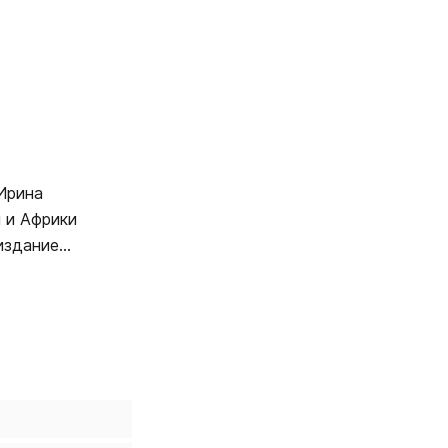
Ирина
 и Африки
ржденный
астания,