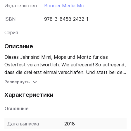
Издательство
Bonnier Media Mix
ISBN
978-3-8458-2432-1
Серия
Описание
Dieses Jahr sind Mimi, Mops und Moritz fur das
Osterfest verantwortlich. Wie aufregend! So aufregend,
dass die drei erst einmai verschlafen. Und statt bei den
Huhnern die Eier abzuholen, landen die Hasen im
Развернуть
Kuhstali Und das mit der Ostereierfarbe ist auch nicht
Характеристики
so einfach wie gedacht. Was fur ein Schiamassel!
Основные
Дата выпуска
2018