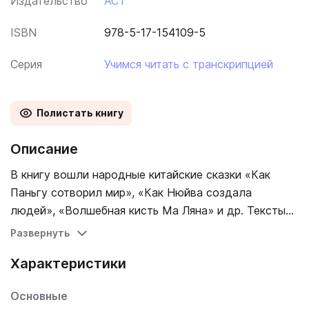
Издательство
АСТ
ISBN
978-5-17-154109-5
Серия
Учимся читать с транскрипцией
Полистать книгу
Описание
В книгу вошли народные китайские сказки «Как
Паньгу сотворил мир», «Как Нюйва создала
людей», «Волшебная кисть Ма Ляна» и др. Тексты
сказок подготовлены для начального уровня
Развернуть
владения китайским языком. Над каждым словом
Характеристики
добавлена транскрипция пиньинь (основная
латинская транскрипция китайского языка). В конце
Основные
книги расположен небольшой китайско-русский