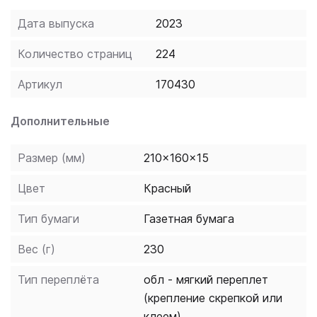
словарь. Издание предназначено для всех, кто
Дата выпуска
2023
только начал изучать китайский язык и стремится
достичь успехов. Чтение в оригинале — это
Количество страниц
224
прекрасная возможность познакомиться с культурой
Китая.
Артикул
170430
Дополнительные
Размер (мм)
210x160x15
Цвет
Красный
Тип бумаги
Газетная бумага
Вес (г)
230
Тип переплёта
обл - мягкий переплет
(крепление скрепкой или
клеем)