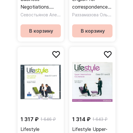
Negotiations.
correspondence
Учебное пособие
Севостьянов Александр Петрович
students.
Раззамазова Ольга Владимировна
Учебное пособие
В корзину
В корзину
1 317 ₽
1 314 ₽
1 646 ₽
1 643 ₽
Lifestyle
Lifestyle Upper-