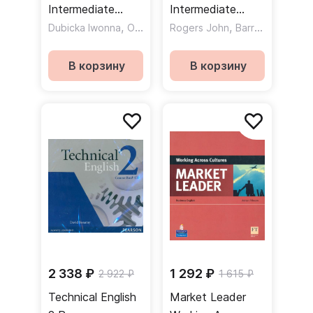
Intermediate
Intermediate
Class CDs /
,
Class CDs /
,
Dubicka Iwonna
O`Keeffe Margaret
Rogers John
Barrall Irene
Аудиодиски
Аудиодиски
В корзину
В корзину
2 338 ₽
1 292 ₽
2 922 ₽
1 615 ₽
Technical English
Market Leader