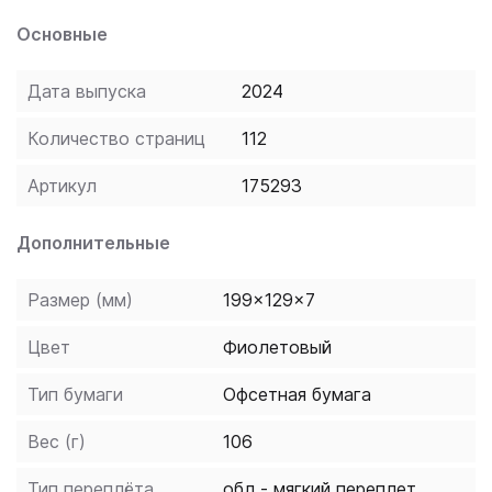
(International Maritime Organization). Изложение
Основные
материала сопровождается многочисленными
примерами и иллюстрациями. Предназначено для
Дата выпуска
2024
студентов, обучающихся по направлениям
подготовки бакалавриата и магистратуры "Техника
Количество страниц
112
и технология кораблестроения и водного
транспорта", а также специальности "Экономика и
Артикул
175293
управление" (профиль "Таможенное дело") или по
программам дополнительного образования.
Дополнительные
Размер (мм)
199x129x7
Цвет
Фиолетовый
Тип бумаги
Офсетная бумага
Вес (г)
106
Тип переплёта
обл - мягкий переплет