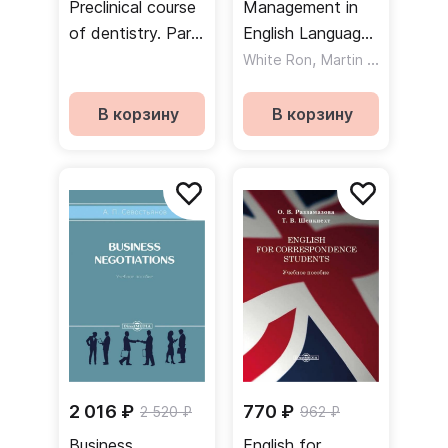
Preclinical course
Management in
of dentistry. Part
English Language
I. Introduction to
Teaching
,
,
White Ron
Martin Mervyn
Sti
dentistry.
Textbook
В корзину
В корзину
2 016 ₽
770 ₽
2 520 ₽
962 ₽
Business
English for