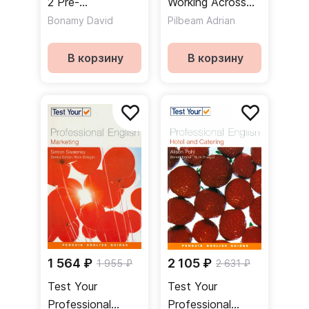
2 Pre-
Working Across
Intermediate
Cultures /
Bonamy David
Pilbeam Adrian
Course Book CD /
Межкультурные
Аудиодиск к
коммуникации
В корзину
В корзину
учебнику
1 564 ₽
2 105 ₽
1 955 ₽
2 631 ₽
Test Your
Test Your
Professional
Professional