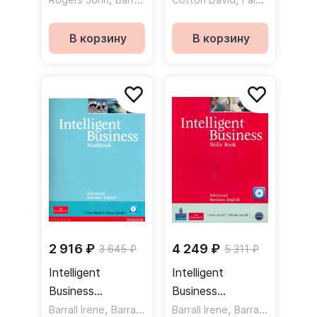
CD-ROM /
Intermediate
Учебник + CD
Coursebook +
В корзину
В корзину
DVD / Учебник +
DVD
2 916 ₽
4 249 ₽
3 645 ₽
5 311 ₽
Intelligent
Intelligent
Business
Business
Advanced
,
Advanced Skills
,
Barrall Irene
Barrall Nikolas
Barrall Irene
Barrall Nikolas