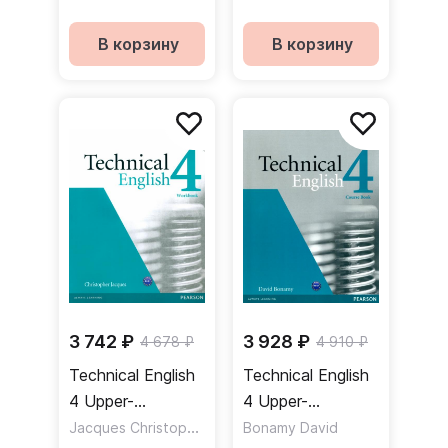
Workbook + CD /
Book + CD-ROM
Рабочая тетрадь
/ Сборник
В корзину
В корзину
+ CD
упражнений
3 742 ₽
3 928 ₽
4 678 ₽
4 910 ₽
Technical English
Technical English
4 Upper-
4 Upper-
Intermediate
Jacques Christopher
Intermediate
Bonamy David