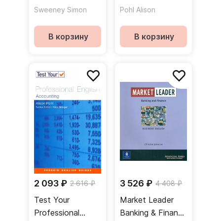
English. Marketing
English. Hotel &
Sweeney Simon
Pohl Alison
Catering
В корзину
В корзину
2 093 ₽
3 526 ₽
2 616 ₽
4 408 ₽
Test Your
Market Leader
Professional
Banking & Finance