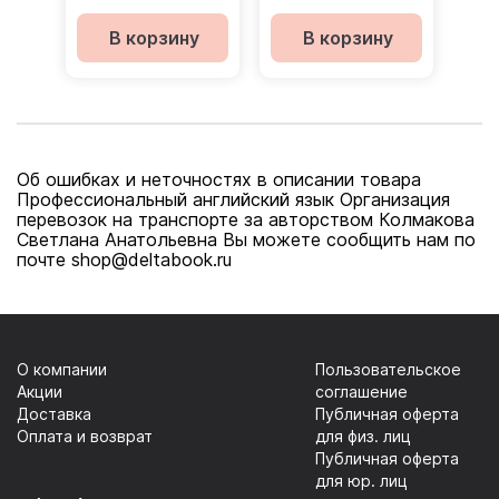
Workbook with
Coursebook /
key + CD /
Учебник
В корзину
В корзину
Рабочая тетрадь
+ CD + ответы
Об ошибках и неточностях в описании товара
Профессиональный английский язык Организация
перевозок на транспорте за авторством Колмакова
Светлана Анатольевна Вы можете сообщить нам по
почте shop@deltabook.ru
О компании
Пользовательское
Акции
соглашение
Доставка
Публичная оферта
Оплата и возврат
для физ. лиц
Публичная оферта
для юр. лиц