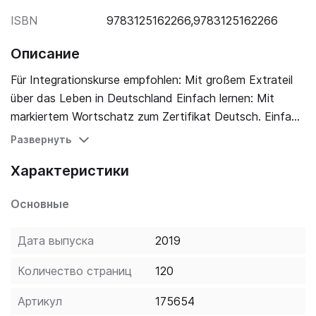
ISBN
9783125162266,9783125162266
Описание
Für Integrationskurse empfohlen: Mit großem Extrateil
über das Leben in Deutschland Einfach lernen: Mit
markiertem Wortschatz zum Zertifikat Deutsch. Einfach
verstehen: Mit leicht verständliche Definitionen mit
Развернуть
Beispielsätzen. Einfach sprechen: Mit ausführlicher
Характеристики
Lautschrift für die richtige Aussprache. Einfach
Schreiben: Mit den Regeln der deutschen
Основные
Rechtschreibung und einer Kurzgrammatik des
Deutschen. Ankommen und Deutsch lernen.
Дата выпуска
2019
Количество страниц
120
Артикул
175654