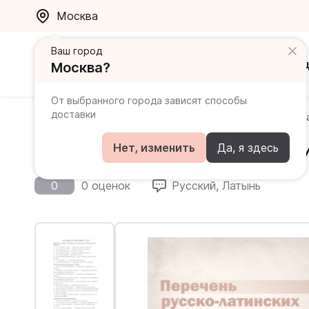
Москва
Ваш город
Каталог
Ак
Москва?
От выбранного города зависят способы
доставки
Главная
Каталог
Латинский
Перечень русско-л
Перечень русско-латинск
Нет, изменить
Да, я здесь
0
0 оценок
Русский, Латынь