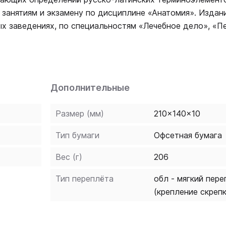
 занятиям и экзамену по дисциплине «Анатомия». Издан
х заведениях, по специальностям «Лечебное дело», «П
тическое дело».
Дополнительные
Размер (мм)
210x140x10
Тип бумаги
Офсетная бумага
Вес (г)
206
Тип переплёта
обл - мягкий пере
(крепление скреп