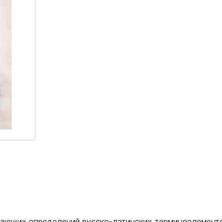
гающих определений русско-латинских терминоэлемент