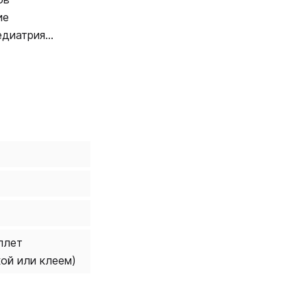
ие
едиатрия»,
плет
кой или клеем)