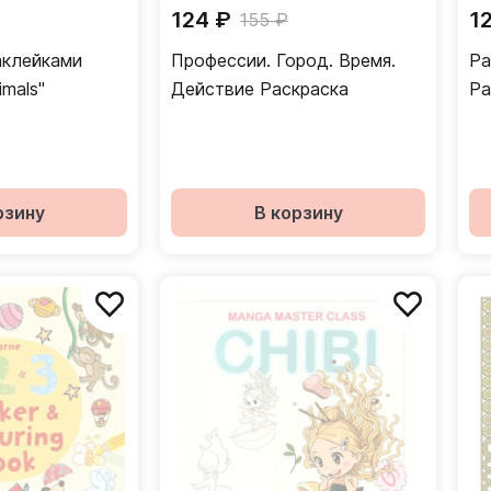
124 ₽
1
155 ₽
аклейками
Профессии. Город. Время.
Ра
mals"
Действие Раскраска
Ра
рзину
В корзину