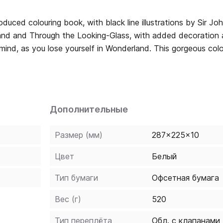
duced colouring book, with black line illustrations by Sir Joh
rland and Through the Looking-Glass, with added decoration
mind, as you lose yourself in Wonderland. This gorgeous colo
eloved masterpiece, features all of Wonderland's favourite ch
the Red Queen and of course Alice herself - just waiting to
Дополнительные
Размер (мм)
287x225x10
Цвет
Белый
Тип бумаги
Офсетная бумага
Вес (г)
520
Тип переплёта
Обл. с клапанами