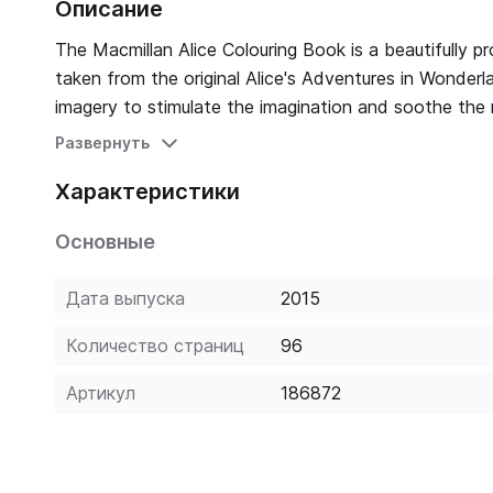
Описание
The Macmillan Alice Colouring Book is a beautifully pro
taken from the original Alice's Adventures in Wonde
imagery to stimulate the imagination and soothe the 
book, from the original publisher of Lewis Carroll's b
Развернуть
the White Rabbit, the Cheshire Cat, the Mad Hatter, 
Характеристики
to life with colour.
Основные
Дата выпуска
2015
Количество страниц
96
Артикул
186872