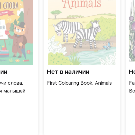
чии
Нет в наличии
Н
учи слова.
First Colouring Book. Animals
Fa
ля малышей
Bo