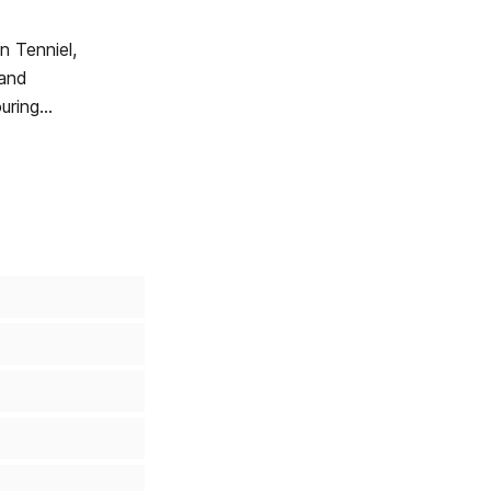
n Tenniel,
 and
uring
aracters,
 be brought