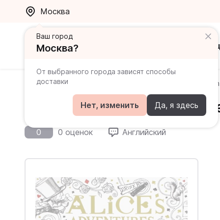
Москва
Ваш город
Каталог
Ак
Москва?
От выбранного города зависят способы
доставки
Главная
Каталог
Раскраски
Alice's Adventures i
Alice's Adventures in Wond
Нет, изменить
Да, я здесь
0
0 оценок
Английский