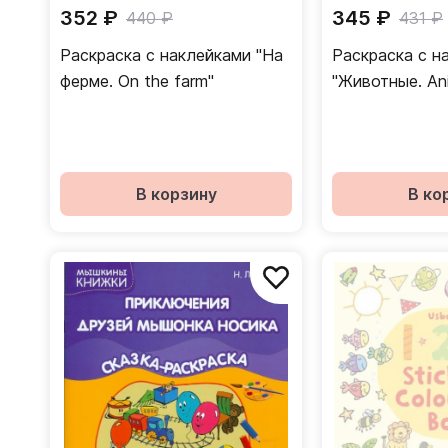
352 ₽
345 ₽
440 ₽
431 ₽
Раскраска с наклейками "На
Раскраска с н
ферме. On the farm"
"Животные. Ani
В корзину
В ко