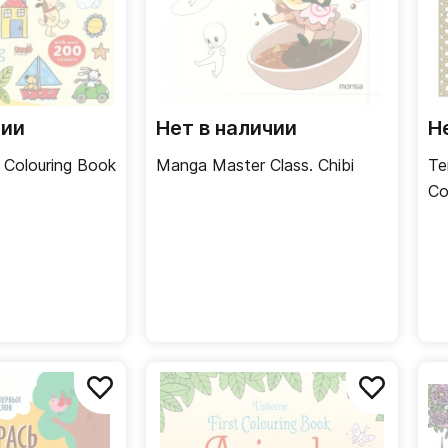
чии
Нет в наличии
Н
 Colouring Book
Manga Master Class. Chibi
Te
Co