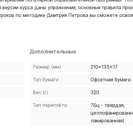
й версии курса даны упражнения, основные правила про
уроков по методике Дмитрия Петрова вы сможете освои
ике и довести до автоматизма. В помощь тем, кто заним
ючей, т.е. выполненных упражнений. Теперь читатели см
ские правила, и внести необходимые коррективы в проц
"Полиглот. Немецкий язык за 16 часов", которые помогу
Дополнительные
цком языке. Начните говорить на немецком
Размер (мм)
210x135x17
Тип бумаги
Офсетная бумага
Вес (г)
320
Тип переплёта
7Бц - твердая,
целлофанированн
лакированная)