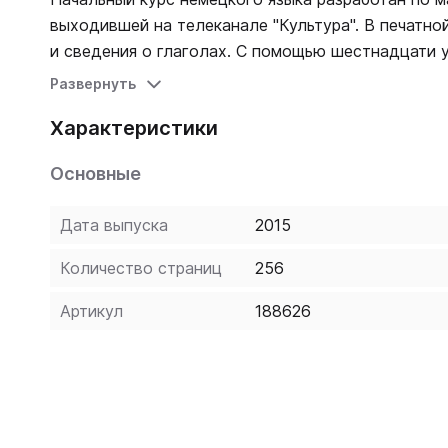
выходившей на телеканале "Культура". В печатно
и сведения о глаголах. С помощью шестнадцати 
базовые алгоритмы языка, применить их на практ
Развернуть
самостоятельно, предлагается полный сборник кл
Характеристики
проверить, правильно ли они усвоили грамматиче
изучения языка. Книга содержит 2 DVD программы 
Основные
закрепить пройденный материал и начать уверенно общаться на неме
прямо сейчас!
Дата выпуска
2015
Количество страниц
256
Артикул
188626