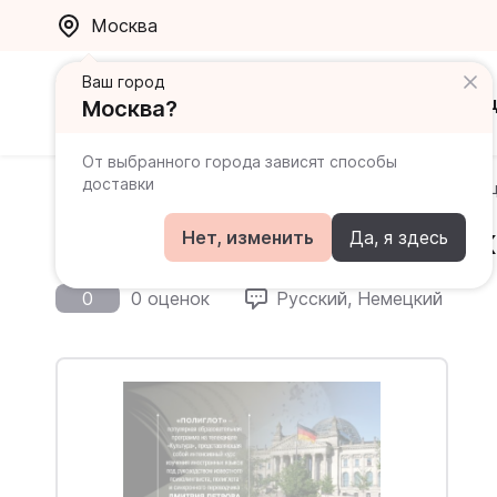
Москва
Ваш город
Каталог
Ак
Москва?
От выбранного города зависят способы
доставки
Главная
Каталог
Самоучители
16 уроков Немец
16 уроков Немецкого язык
Нет, изменить
Да, я здесь
0
0 оценок
Русский, Немецкий