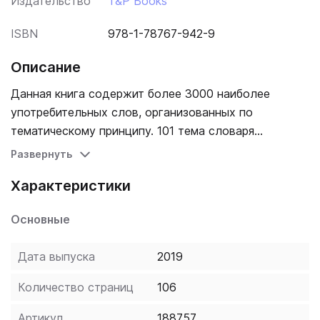
Издательство
T&P Books
ISBN
978-1-78767-942-9
Описание
Данная книга содержит более 3000 наиболее
употребительных слов, организованных по
тематическому принципу. 101 тема словаря
охватывает основные сферы повседневной
Развернуть
деятельности человека, бизнеса, науки, культуры.
Характеристики
Словарь предназначен для активной работы со
словарным запасом, для расширения и
Основные
систематизации знаний иностранной лексики.
Издание будет полезно как при самостоятельном
Дата выпуска
2019
изучении языка, так и в качестве дополнительного
пособия к основному курсу. Пособие снабжено
Количество страниц
106
удобной транскрипцией, которая предназначена для
использования в случае сомнений в произношении
Артикул
188757