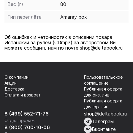
Вес (г)
80
тему Вы все равно усвоите. Как показала практика,
желание изучать и совершенствовать иностранный
Тип переплёта
Amarey box
язык появляется даже у тех, кто раньше об этом не
задумывался. Продолжительность звучания: 240
минут.
Об ошибках и неточностях в описании товара
Испанский за рулем (CDmp3) за авторством Вы
можете сообщить нам по почте shop@deltabook.ru
О компании
Пользовательское
Акции
соглашение
Доставка
Публичная оферта
Оплата и возврат
для физ. лиц
Публичная оферта
для юр. лиц
8 (499) 552-71-76
shop@deltabook.ru
Отдел продаж
Телеграм
8 (800) 700-10-06
Вконтакте