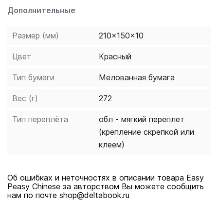
name, haggle over shop prices, and learn all about the
Дополнительные
national culture. The book covers Pinyin, the system
used to spell out Chinese characters using Roman
Размер (мм)
210x150x10
letters, and introduces the Chinese writing system,
Цвет
Красный
including more than 200 of the most frequently used
Chinese characters. Bold illustrations and photographs,
Тип бумаги
Мелованная бумага
and a compact, super-stylish design help make the
process of learning fun and accessible. There is no
Вес (г)
272
Great Wall stopping you from learning now.
Тип переплёта
обл - мягкий переплет
(крепление скрепкой или
клеем)
Об ошибках и неточностях в описании товара Easy
Peasy Chinese за авторством Вы можете сообщить
нам по почте shop@deltabook.ru