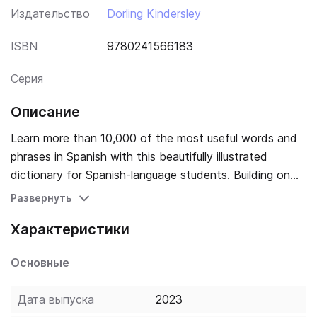
Издательство
Dorling Kindersley
ISBN
9780241566183
Серия
Описание
Learn more than 10,000 of the most useful words and
phrases in Spanish with this beautifully illustrated
dictionary for Spanish-language students. Building on
the success of the English for Everyone course books
Развернуть
and the Bilingual Visual Dictionary series, the Spanish
Характеристики
English Illustrated Dictionary uses crystal-clear
illustrations to show the meaning of over 10,000 words
Основные
of Spanish vocabulary. The words are shown in a visual
context in themed sections covering practical or
Дата выпуска
2023
everyday topics (such as shopping, food, or study),