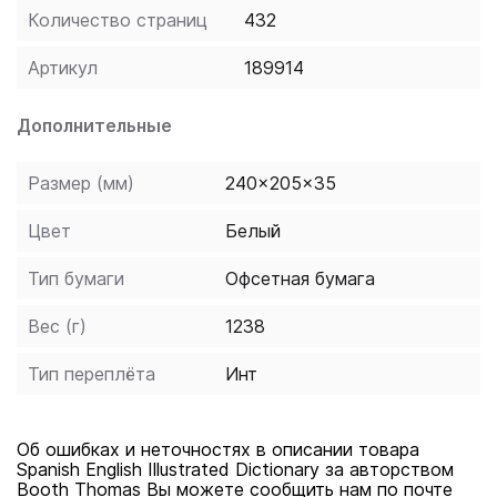
providing learners with all the vocabulary they need for
Количество страниц
432
work, travel, and leisure. Spanish English Illustrated
Dictionary is incredibly easy to use and can be used for
Артикул
189914
self-study or as a reference in the classroom, and is
suitable for learners at all levels, from beginner to
Дополнительные
advanced.
Размер (мм)
240x205x35
Цвет
Белый
Тип бумаги
Офсетная бумага
Вес (г)
1238
Тип переплёта
Инт
Об ошибках и неточностях в описании товара
Spanish English Illustrated Dictionary за авторством
Booth Thomas Вы можете сообщить нам по почте