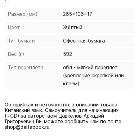
делают пособие незаменимым для тех, кто никогда
не изучал языки или думает, что не имеет
Размер (мм)
265x196x17
способностей к ним.
Цвет
Жёлтый
Тип бумаги
Офсетная бумага
Вес (г)
592
Тип переплёта
обл - мягкий переплет
(крепление скрепкой или
клеем)
Об ошибках и неточностях в описании товара
Китайский язык. Самоучитель для начинающих
(+CD) за авторством Цавкелов Аркадий
Григорьевич Вы можете сообщить нам по почте
shop@deltabook.ru