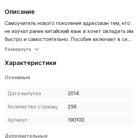
Описание
Самоучитель нового поколения адресован тем, кто
не изучал ранее китайский язык и хочет овладеть им
быстро и самостоятельно. Пособие включает в себя
уроки по фонетике, отработке навыков
Развернуть
иероглифического письма, лексике и грамматике,
Характеристики
упражнения разной степени сложности с ключами,
игровые задания, модельные фразы по наиболее
Основные
важным темам. Самоучитель снабжён
аудиоприложением на CD в формате МРЗ,
Дата выпуска
2014
содержащим озвученные китайскими дикторами
тексты и диалоги, а также цветной вклейкой с
Количество страниц
256
иллюстрациями страноведческого характера.
Доступное и пошаговое изложение материала,
Артикул
190100
объяснения на русском языке, латинизированная
транскрипция, эффективная система самоконтроля
Дополнительные